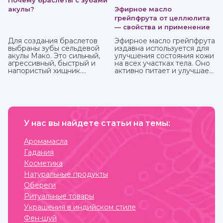
Почему браслеты с зубами
акулы?
Эфирное масло
грейпфрута от целлюлита
— свойства и применение
Для создания браслетов
Эфирное масло грейпфрута
выбраны зубы сельдевой
издавна используется для
акулы Мако. Это сильный,
улучшения состояния кожи
агрессивный, быстрый и
на всех участках тела. Оно
напористый хищник.
активно питает и улучшает
Обладает быстрой
циркуляцию крови в
реакцией и хитростью.
проблемных зонах, кожа
Мако способна выпрыгнуть
разглаживается, волосы
и взлететь над водой на 9
становятся блестящими и
м. Жители Океании
сильными. Также оно
считают, что талисманы с
великолепно влияет на
ее зубами обеспечивают
У нас вы найдете статьи на темы:
настроение, бодрит и
защиту от темных сил.
наполняет жизненными
силами.
Аромамасла
Гадания
Косметика
Натуральные продукты
Обереги
Ритуальные товары
Украшения в индийском стиле
Фен-шуй