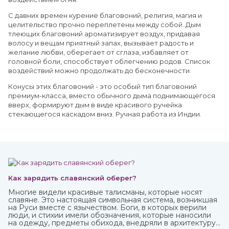
С давних времен курение благовоний, религия, магия и
целительство прочно переплетены между собой. Дым
тлеющих благовоний ароматизирует воздух, придавая
волосу и вещам приятный запах, вызывает радость и
желание любви, оберегает от сглаза, избавляет от
головной боли, способствует облегчению родов. Список
воздействий можно продолжать до бесконечности.
Конусы этих благовоний - это особый тип благовоний
премиум-класса, вместо обычного дыма поднимающегося
вверх, формируют дым в виде красивого ручейка
стекающегося каскадом вниз. Ручная работа из Индии.
Как зарядить славянский оберег?
Многие видели красивые талисманы, которые носят
славяне. Это настоящая символьная система, возникшая
на Руси вместе с язычеством. Боги, в которых верили
люди, и стихии имели обозначения, которые наносили
на одежду, предметы обихода, внедряли в архитектуру