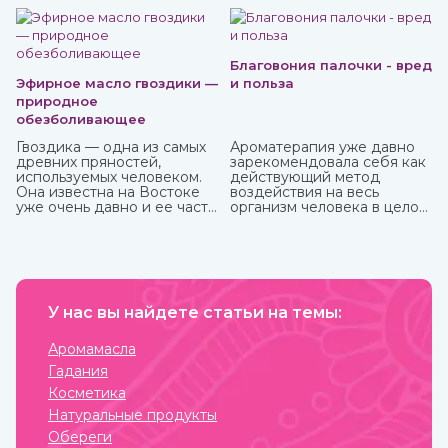
жилищ. Таким образом люди не только соединялись с
окружающим миром, но и просили у него защиты от
темных сил, дурного глаза, болезней, войн и
покровительства в земледелии, семейных делах и т.п.
Благовония палочки - вред
Эфирное масло гвоздики —
и польза
природное
обезболивающее
Гвоздика — одна из самых
Ароматерапия уже давно
древних пряностей,
зарекомендовала себя как
используемых человеком.
действующий метод
Она известна на Востоке
воздействия на весь
уже очень давно и ее часто
организм человека в целом:
можно встретить в составе
как на его физическую, так
аюрведических средств.
и на психо-эмоциональную
сферы. Благовония,
применяемые в
ароматерапии, бывают
различных форм и имеют
У нас вы найдете статьи на темы:
разные составы.
Наибольшую популярность
приобрели благовония
Аромамасла
палочки за свою простоту
Гадания
использования и высокое
качество при весьма
Косметика
приемлемой стоимости.
Натуральные продукты
Обереги