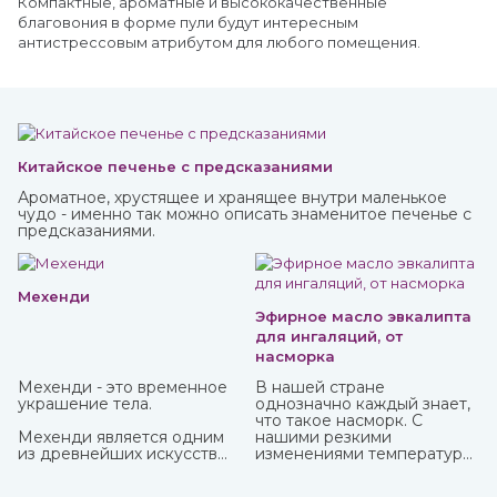
Компактные, ароматные и высококачественные
благовония в форме пули будут интересным
антистрессовым атрибутом для любого помещения.
Китайское печенье с предсказаниями
Ароматное, хрустящее и хранящее внутри маленькое
чудо - именно так можно описать знаменитое печенье с
предсказаниями.
Мехенди
Эфирное масло эвкалипта
для ингаляций, от
насморка
Мехенди - это временное
В нашей стране
украшение тела.
однозначно каждый знает,
что такое насморк. С
Мехенди является одним
нашими резкими
из древнейших искусств
изменениями температуры,
нанесения на тело
ветрами не заболеть
красивых узоров
буквально считается