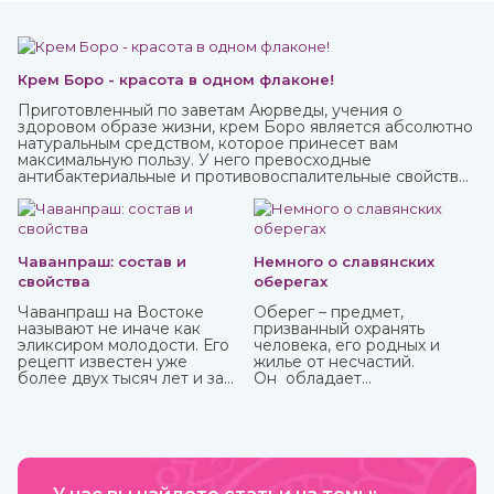
Крем Боро - красота в одном флаконе!
Приготовленный по заветам Аюрведы, учения о
здоровом образе жизни, крем Боро является абсолютно
натуральным средством, которое принесет вам
максимальную пользу. У него превосходные
антибактериальные и противовоспалительные свойства,
благодаря которым быстро заживают мелкие трещинки
и ранки на коже, ожоги, грибковые заболевания, герпес.
Чаванпраш: состав и
Немного о славянских
свойства
оберегах
Чаванпраш на Востоке
Оберег – предмет,
называют не иначе как
призванный охранять
эликсиром молодости. Его
человека, его родных и
рецепт известен уже
жилье от несчастий.
более двух тысяч лет и за
Он обладает
это время ни разу не
охранительной силой
менялся. Полностью
только в том случае, когда
натуральный состав
имеет место настоящая
помогает работе всех
вера в его магическое
органов и систем,
действие. Даже
омолаживает, укрепляет и
небольшие сомнения