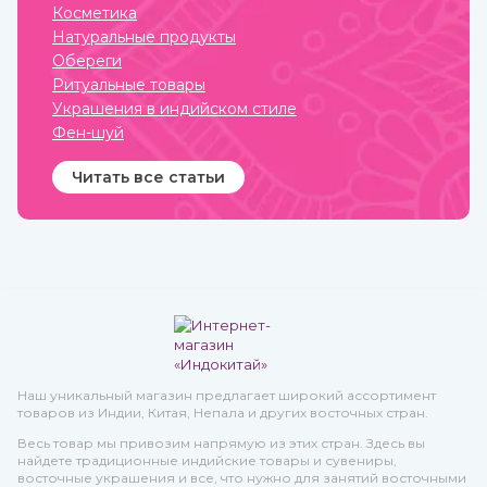
Приобрести их вы можете
Косметика
в интернет-магазине
Натуральные продукты
ИндоКитай с доставкой по
России.
Обереги
Ритуальные товары
Украшения в индийском стиле
Фен-шуй
Читать все статьи
Наш уникальный магазин предлагает широкий ассортимент
товаров из Индии, Китая, Непала и других восточных стран.
Весь товар мы привозим напрямую из этих стран. Здесь вы
найдете традиционные индийские товары и сувениры,
восточные украшения и все, что нужно для занятий восточными