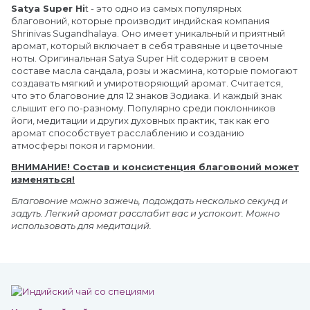
Satya Super Hi
t - это одно из самых популярных
благовоний, которые производит индийская компания
Shrinivas Sugandhalaya. Оно имеет уникальный и приятный
аромат, который включает в себя травяные и цветочные
ноты. Оригинальная Satya Super Hit содержит в своем
составе масла сандала, розы и жасмина, которые помогают
создавать мягкий и умиротворяющий аромат. Считается,
что это благовоние для 12 знаков Зодиака. И каждый знак
слышит его по-разному. Популярно среди поклонников
йоги, медитации и других духовных практик, так как его
аромат способствует расслаблению и созданию
атмосферы покоя и гармонии.
ВНИМАНИЕ! Состав и консистенция благовоний может
изменяться!
Благовоние можно зажечь, подождать несколько секунд и
задуть. Легкий аромат расслабит вас и успокоит. Можно
использовать для медитаций.