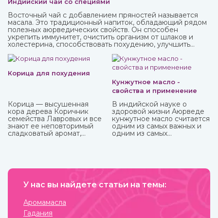
Индийский чай со специями
Восточный чай с добавлением пряностей называется
масала. Это традиционный напиток, обладающий рядом
полезных аюрведических свойств. Он способен
укрепить иммунитет, очистить организм от шлаков и
холестерина, способствовать похудению, улучшить
пищеварение и укрепить нервную систему.
Корица для похудения
Кунжутное масло -
свойства и применение
Корица — высушенная
В индийской науке о
кора дерева Коричник
здоровой жизни Аюрведе
семейства Лавровых и все
кунжутное масло считается
знают ее неповторимый
одним из самых важных и
сладковатый аромат,
одним из самых
навевающий мысли о
распространенных. Его
булочках и других сластях.
традиционно используют
Но кроме как кулинарная
как для наружного, так и
добавка корица активно
для наружного
используется и для
применения.
балансирования
употребления сахара и
У нас вы найдете статьи на темы:
соли и похудения. Она
полезна как в виде
Аромамасла
сыпучей пряности, так и в
Гадания
качестве эфирного масла.