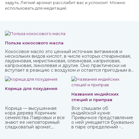
задуть. Легкий аромат расслабит вас и успокоит. Можно
использовать для медитаций.
Польза кокосового масла
Кокосовое масло это ценный источник витаминов и
нескольких видов кислот, в числе которых стеариновая,
лауриновая, миристиновая, олеиновая, каприловая,
капроновая, линолевая и другие. Оно практически не
вступает в реакцию с воздухом и остается пригодным в
течение нескольких лет. В Аюрведе оно считается
одним из самых важных, обладает охлаждающими,
успокаивающими, освежающими свойствами. Купить
кокосовое масло от известных марок вы можете в
Корица для похудения
интернет-магазине ИндоКитай.
Названия индийских
специй и приправ
Корица — высушенная
Все слышали об
кора дерева Коричник
индийской кухне.
семейства Лавровых и все
Привычное представление
знают ее неповторимый
о ней умещается буквально
сладковатый аромат,
в паре определений -
навевающий мысли о
«острейшая» и «карри». С
булочках и других сластях.
одной стороны, это так, но