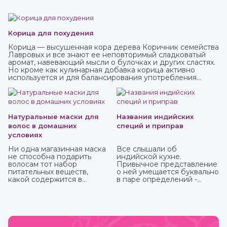
Корица для похудения
Корица — высушенная кора дерева Коричник семейства
Лавровых и все знают ее неповторимый сладковатый
аромат, навевающий мысли о булочках и других сластях.
Но кроме как кулинарная добавка корица активно
используется и для балансирования употребления
сахара и соли и похудения. Она полезна как в виде
сыпучей пряности, так и в качестве эфирного масла.
Приобрести их вы можете в интернет-магазине
ИндоКитай с доставкой по России.
Натуральные маски для
Названия индийских
волос в домашних
специй и приправ
условиях
Ни одна магазинная маска
Все слышали об
не способна подарить
индийской кухне.
волосам тот набор
Привычное представление
питательных веществ,
о ней умещается буквально
какой содержится в
в паре определений -
домашних натуральных
«острейшая» и «карри». С
масках. Это и ценный
одной стороны, это так, но
белок, и витамины, и
с другой не раскрывает и
микроэлементы, которые
десятой доли того, что
напитают, увлажнят и
можно сказать о пищевых
восстановят пряди.
привычках в этой стране.