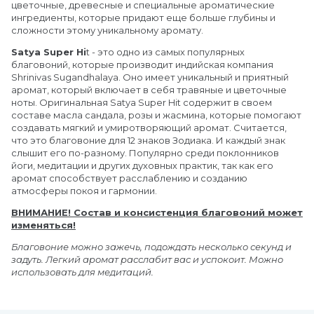
цветочные, древесные и специальные ароматические
ингредиенты, которые придают еще больше глубины и
сложности этому уникальному аромату.
Satya Super Hi
t - это одно из самых популярных
благовоний, которые производит индийская компания
Shrinivas Sugandhalaya. Оно имеет уникальный и приятный
аромат, который включает в себя травяные и цветочные
ноты. Оригинальная Satya Super Hit содержит в своем
составе масла сандала, розы и жасмина, которые помогают
создавать мягкий и умиротворяющий аромат. Считается,
что это благовоние для 12 знаков Зодиака. И каждый знак
слышит его по-разному. Популярно среди поклонников
йоги, медитации и других духовных практик, так как его
аромат способствует расслаблению и созданию
атмосферы покоя и гармонии.
ВНИМАНИЕ! Состав и консистенция благовоний может
изменяться!
Благовоние можно зажечь, подождать несколько секунд и
задуть. Легкий аромат расслабит вас и успокоит. Можно
использовать для медитаций.