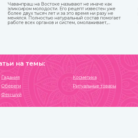
Чаванпраш на Востоке называют не иначе как
эликсиром молодости. Его рецепт известен уже
более двух тысяч лет и за это время ни разу не
менялся. Полностью натуральный состав помогает
работе всех органов и систем, омолаживает,
е
укрепляет и делает средство в виде пасты с пряным
вкусом полностью безопасным для взрослых, пожилых
и детей. Купить чаванпраш известных марок, в том
числе Дабур, вы можете в интернет-магазине
ИндоКитай.
атьи на темы:
Гадания
Косметика
Обереги
Ритуальные товары
Фен-шуй