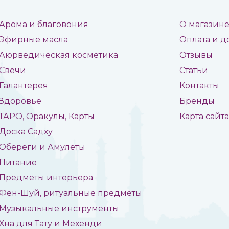
Арома и благовония
О магазин
Эфирные масла
Оплата и д
Аюрведическая косметика
Отзывы
Свечи
Статьи
Галантерея
Контакты
Здоровье
Бренды
ТАРО, Оракулы, Карты
Карта сайт
Доска Садху
Обереги и Амулеты
Питание
Предметы интерьера
Фен-Шуй, ритуальные предметы
Музыкальные инструменты
Хна для Тату и Мехенди