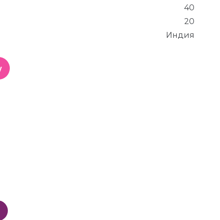
40
20
Индия
у