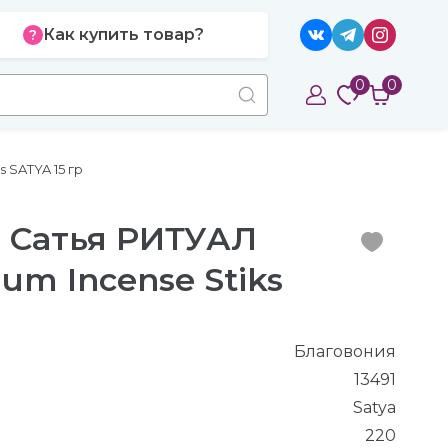
Как купить товар?
0
0
 SATYA 15 гр
 Сатья РИТУАЛ
ium Incense Stiks
Благовония
13491
Satya
220