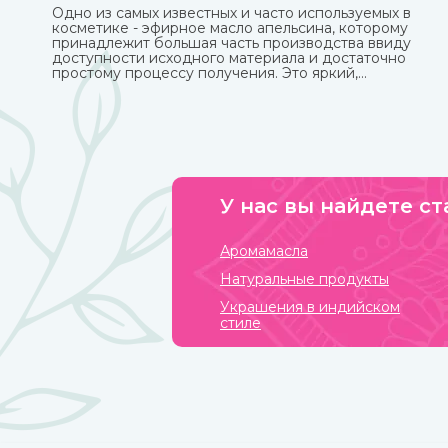
Одно из самых известных и часто используемых в
косметике - эфирное масло апельсина, которому
принадлежит большая часть производства ввиду
доступности исходного материала и достаточно
простому процессу получения. Это яркий,
праздничный аромат, который подарит вам солнечно
настроение.
У нас вы найдете ст
Аромамасла
Натуральные продукты
Украшения в индийском
стиле