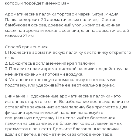
который подойдёт именно Вам.
Ароматические палочки торговой марки Satya, Индия.
Пачка содержит 20 ароматических палочек). Состав -
бамбуковая основа, древесный уголь, композиционная
масляная ароматическая эссенция; длинна ароматической
палочки 23 см
Способ применения:
1. Поднесите ароматическую палочку к источнику открытого
огня.
2. Дождитесь воспламенения края палочки.
3. Погасите пламя ароматической палочки, воздействуя на
неё интенсивными потоками воздуха.
4. Установите тлеющую аромапалочку в специальную
подставку, или удерживайте её вертикально в руках.
Внимание! Подожжённые ароматические палочки - это
источник открытого огня. Во избежание воспламенения не
оставляйте зажженную аромапалочку без присмотра. Для
фиксации ароматической палочки используйте
специальную подставку. Не используйте благовония
палочки на сквозняках и в близи легко воспламеняемых
предметов и веществ. Держите благовонные палочки
вдали от детей, в герметически закупоренной таре.