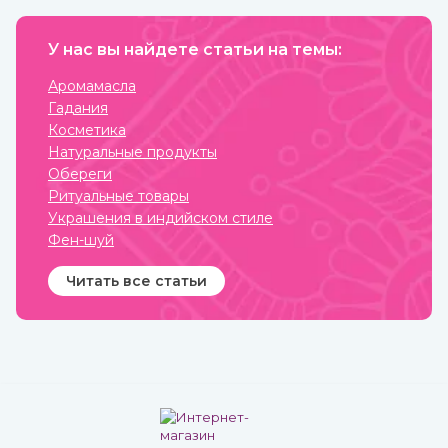
сыром виде, так он отдает
вера в его магическое
больше всего полезных
действие. Даже
веществ и приносит
небольшие сомнения
больше пользы.
У нас вы найдете статьи на темы:
способны привести к
разрушению его силы и
страданиям человека, для
Аромамасла
которого он
Гадания
изготавливался.
Косметика
Натуральные продукты
Обереги
Ритуальные товары
Украшения в индийском стиле
Фен-шуй
Читать все статьи