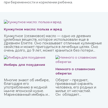
при беременности и кормлении ребенка.
Кунжутное масло: польза и вред
Кунжутное (сезамовое) масло — одно из древних
целебных веществ, которое использовали еще в
Древнем Египте. Оно показывает отличные кулинарные
свойства и может пригодиться в лечебных целях. Оно
очень долго, до 9 лет, может храниться без потери
ценных качеств.
Имбирь для похудения
Немного о славянских
оберегах
Многие знают об имбире,
Оберег – предмет,
благодаря его
призванный охранять
употреблению в модной
человека, его родных и
нынче японской кухне.
жилье от несчастий.
Маринованный имбирь и
Он обладает
специя безусловно тоже
охранительной силой
полезны, но можно и даже
только в том случае, когда
нужно употреблять его в
имеет место настоящая