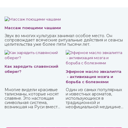
Массаж поющими чашами
Звук во многих культурах занимал особое место. Он
сопровождает всяческие ритуальные действия и сеансы
целительства уже более пяти тысячи лет.
Как зарядить славянский
оберег?
Эфирное масло эвкалипта
- активизация мозга и
борьба с болезнями
Многие видели красивые
Один из самых популярных
талисманы, которые носят
и известных ароматов,
славяне. Это настоящая
использующихся в
символьная система,
традиционной и
возникшая на Руси вместе
неофициальной медицине,
с язычеством. Боги, в
многих косметических
которых верили люди, и
средствах, бытовой химии
стихии имели обозначения,
это эфирное масло
которые наносили на
эвкалипта.