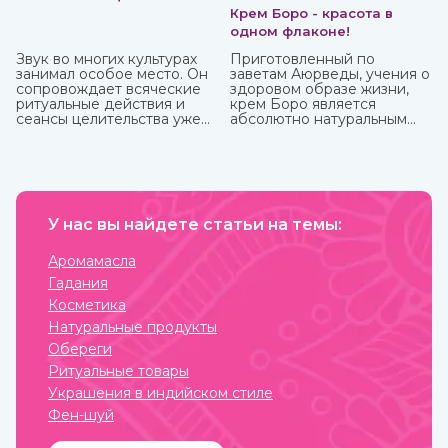
Крем Боро - красота в
одном флаконе!
Звук во многих культурах
Приготовленный по
занимал особое место. Он
заветам Аюрведы, учения о
сопровождает всяческие
здоровом образе жизни,
ритуальные действия и
крем Боро является
сеансы целительства уже
абсолютно натуральным
более пяти тысячи лет.
средством, которое
принесет вам
максимальную пользу. У
него превосходные
антибактериальные и
противовоспалительные
У нас вы найдете статьи на темы:
свойства, благодаря
которым быстро заживают
мелкие трещинки и ранки
Аромамасла
на коже, ожоги, грибковые
Гадания
заболевания, герпес.
Косметика
Натуральные продукты
Обереги
Ритуальные товары
Украшения в индийском стиле
Фен-шуй