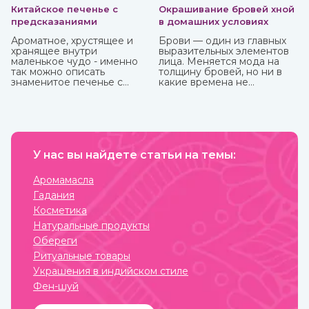
Китайское печенье с
Окрашивание бровей хной
предсказаниями
в домашних условиях
Ароматное, хрустящее и
Брови — один из главных
хранящее внутри
выразительных элементов
маленькое чудо - именно
лица. Меняется мода на
так можно описать
толщину бровей, но ни в
знаменитое печенье с
какие времена не
предсказаниями.
отменится их ухоженный и
привлекательный вид. К
сожалению, не всем
девушкам от природы
достались яркие брови, но
с помощью одного
У нас вы найдете статьи на темы:
средства можно не только
их укрепить, но и окрасить.
И это хна, которую можно
Аромамасла
приобрести в интернет-
Гадания
магазине ИндоКитай.
Косметика
Натуральные продукты
Обереги
Ритуальные товары
Украшения в индийском стиле
Фен-шуй