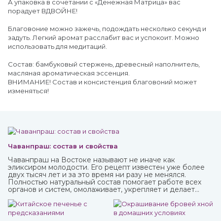
А упаковка в сочетании с «Денежная Матрица» вас
порадует ВДВОЙНЕ!
Благовоние можно зажечь, подождать несколько секунд и
задуть. Легкий аромат расслабит вас и успокоит. Можно
использовать для медитаций.
Состав: бамбуковый стержень, древесный наполнитель,
масляная ароматическая эссенция.
ВНИМАНИЕ! Состав и консистенция благовоний может
изменяться!
Чаванпраш: состав и свойства
Чаванпраш на Востоке называют не иначе как
эликсиром молодости. Его рецепт известен уже более
двух тысяч лет и за это время ни разу не менялся.
Полностью натуральный состав помогает работе всех
органов и систем, омолаживает, укрепляет и делает
средство в виде пасты с пряным вкусом полностью
безопасным для взрослых, пожилых и детей.
Купить чаванпраш известных марок, в том числе Дабур,
вы можете в интернет-магазине ИндоКитай.