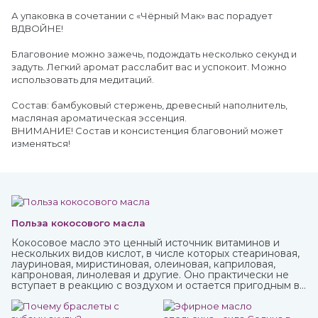
А упаковка в сочетании с «Чёрный Мак» вас порадует
ВДВОЙНЕ!
Благовоние можно зажечь, подождать несколько секунд и
задуть. Легкий аромат расслабит вас и успокоит. Можно
использовать для медитаций.
Состав: бамбуковый стержень, древесный наполнитель,
масляная ароматическая эссенция.
ВНИМАНИЕ! Состав и консистенция благовоний может
изменяться!
Польза кокосового масла
Кокосовое масло это ценный источник витаминов и
нескольких видов кислот, в числе которых стеариновая,
лауриновая, миристиновая, олеиновая, каприловая,
капроновая, линолевая и другие. Оно практически не
вступает в реакцию с воздухом и остается пригодным в
течение нескольких лет. В Аюрведе оно считается
одним из самых важных, обладает охлаждающими,
успокаивающими, освежающими свойствами. Купить