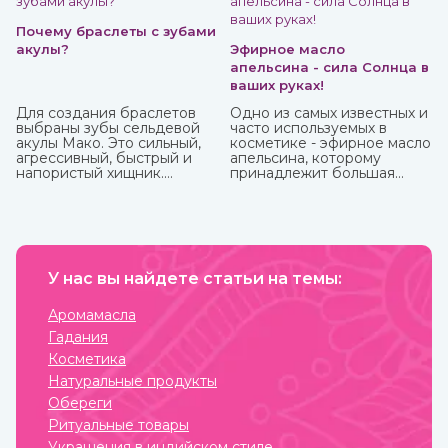
кокосовое масло от известных марок вы можете в
интернет-магазине ИндоКитай.
Почему браслеты с зубами
акулы?
Эфирное масло
апельсина - сила Солнца в
ваших руках!
Для создания браслетов
Одно из самых известных и
выбраны зубы сельдевой
часто используемых в
акулы Мако. Это сильный,
косметике - эфирное масло
агрессивный, быстрый и
апельсина, которому
напористый хищник.
принадлежит большая
Обладает быстрой
часть производства ввиду
реакцией и хитростью.
доступности исходного
Мако способна выпрыгнуть
материала и достаточно
и взлететь над водой на 9
простому процессу
м. Жители Океании
получения. Это яркий,
считают, что талисманы с
праздничный аромат,
ее зубами обеспечивают
У нас вы найдете статьи на темы:
который подарит вам
защиту от темных сил.
солнечное настроение.
Аромамасла
Гадания
Косметика
Натуральные продукты
Обереги
Ритуальные товары
Украшения в индийском стиле