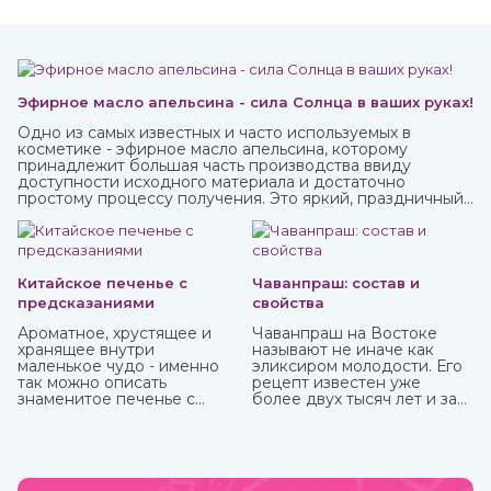
Эфирное масло апельсина - сила Солнца в ваших руках!
Одно из самых известных и часто используемых в
косметике - эфирное масло апельсина, которому
принадлежит большая часть производства ввиду
доступности исходного материала и достаточно
простому процессу получения. Это яркий, праздничный
аромат, который подарит вам солнечное настроение.
Китайское печенье с
Чаванпраш: состав и
предсказаниями
свойства
Ароматное, хрустящее и
Чаванпраш на Востоке
хранящее внутри
называют не иначе как
маленькое чудо - именно
эликсиром молодости. Его
так можно описать
рецепт известен уже
знаменитое печенье с
более двух тысяч лет и за
предсказаниями.
это время ни разу не
менялся. Полностью
натуральный состав
помогает работе всех
органов и систем,