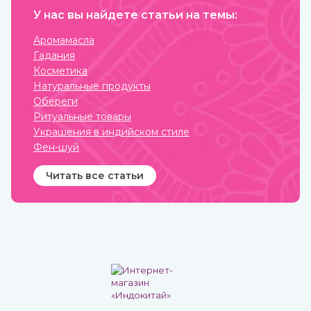
омолаживает, укрепляет и
У нас вы найдете статьи на темы:
делает средство в виде
пасты с пряным вкусом
полностью безопасным для
Аромамасла
взрослых, пожилых и детей.
Гадания
Купить чаванпраш
известных марок, в том
Косметика
числе Дабур, вы можете в
Натуральные продукты
интернет-магазине
ИндоКитай.
Обереги
Ритуальные товары
Украшения в индийском стиле
Фен-шуй
Читать все статьи