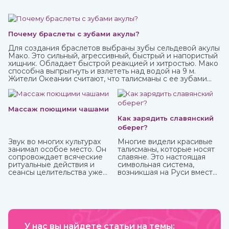
Почему браслеты с зубами акулы?
Для создания браслетов выбраны зубы сельдевой акулы
Мако. Это сильный, агрессивный, быстрый и напористый
хищник. Обладает быстрой реакцией и хитростью. Мако
способна выпрыгнуть и взлететь над водой на 9 м.
Жители Океании считают, что талисманы с ее зубами
обеспечивают защиту от темных сил.
Массаж поющими чашами
Как зарядить славянский
оберег?
Звук во многих культурах
Многие видели красивые
занимал особое место. Он
талисманы, которые носят
сопровождает всяческие
славяне. Это настоящая
ритуальные действия и
символьная система,
сеансы целительства уже
возникшая на Руси вместе
более пяти тысячи лет.
с язычеством. Боги, в
которых верили люди, и
стихии имели обозначения,
которые наносили на
одежду, предметы
обихода, внедряли в
У нас вы найдете статьи на темы:
архитектуру жилищ. Таким