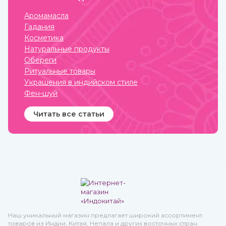
образом люди не только
соединялись с
Аромамасла
окружающим миром, но и
Гадания
просили у него защиты от
темных сил, дурного глаза,
Косметика
болезней, войн и
Натуральные продукты
покровительства в
земледелии, семейных
Обереги
делах и т.п.
Ритуальные товары
Украшения в индийском стиле
Фен-шуй
Читать все статьи
Наш уникальный магазин предлагает широкий ассортимент
товаров из Индии, Китая, Непала и других восточных стран.