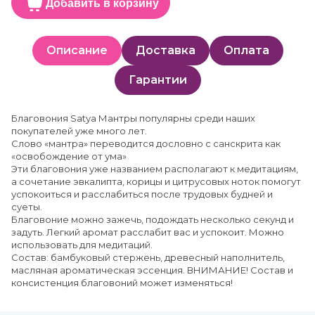
Добавить в корзину
Описание
Доставка
Оплата
Гарантии
Благовония Satya Мантры популярны среди наших
покупателей уже много лет.
Слово «мантра» переводится дословно с санскрита как
«освобождение от ума»
Эти благовония уже названием располагают к медитациям,
а сочетание эвкалипта, корицы и цитрусовых ноток помогут
успокоиться и расслабиться после трудовых будней и
суеты.
Благовоние можно зажечь, подождать несколько секунд и
задуть. Легкий аромат расслабит вас и успокоит. Можно
использовать для медитаций.
Состав: бамбуковый стержень, древесный наполнитель,
масляная ароматическая эссенция. ВНИМАНИЕ! Состав и
консистенция благовоний может изменяться!