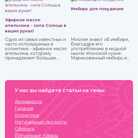
должно прийтись по нраву всем.
Имбирь для похудения
Эфирное масло
апельсина - сила Солнца в
ваших руках!
Одно из самых известных и
Многие знают об имбире,
часто используемых в
благодаря его
косметике - эфирное масло
употреблению в модной
апельсина, которому
нынче японской кухне.
принадлежит большая
Маринованный имбирь и
часть производства ввиду
специя безусловно тоже
доступности исходного
полезны, но можно и даже
материала и достаточно
нужно употреблять его в
простому процессу
сыром виде, так он отдает
получения. Это яркий,
больше всего полезных
праздничный аромат,
веществ и приносит
который подарит вам
У нас вы найдете статьи на темы:
больше пользы.
солнечное настроение.
Аромамасла
Гадания
Косметика
Натуральные продукты
Обереги
Ритуальные товары