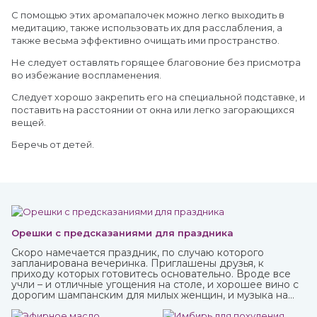
С помощью этих аромапалочек можно легко выходить в
медитацию, также использовать их для расслабления, а
также весьма эффективно очищать ими пространство.
Не следует оставлять горящее благовоние без присмотра
во избежание воспламенения.
Следует хорошо закрепить его на специальной подставке, и
поставить на расстоянии от окна или легко загорающихся
вещей.
Беречь от детей.
Орешки с предсказаниями для праздника
Скоро намечается праздник, по случаю которого
запланирована вечеринка. Приглашены друзья, к
приходу которых готовитесь основательно. Вроде все
учли – и отличные угощения на столе, и хорошее вино с
дорогим шампанским для милых женщин, и музыка на
любой вкус. И все же чего-то не хватает? Конечно! Это
интересного и необычного развлечения, которое