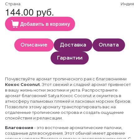
Страна
Индия
144.00 руб.
Добавить в корзину
Описание
Доставка
Оплата
Гарантии
Почувствуйте аромат тропического рая с благовониями
Кокос Coconut
. Этот свежий и сладкий аромат привнесет
в вашу жизнь нотки экзотики и уюта. Распространите
аромат благовоний Satya Кокос Coconut и окунитесь в
атмосферу пальмовых пляжей и ласковых морских бризов.
Позвольте этому аромату транспортировать вас на
отдаленные тропические острова и создать ощущение
спокойствия и релаксации.
Благовония
- это восточные ароматические палочки,
созданные для воскурения. Этот обычай имеет древние
корни в народах Востока и связан с исследованием огня. С