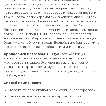
древних времен люди обнаружили, что горение
определенных деревьев создает приятные ароматы,
которые воздействуют на здоровье и подсознание. Боги
также наслаждались ароматами, высвобождаемыми при
сжигании растений. Возжигание благовоний всегда было
связано с религией, магией и целительством. Дым
благовоний наполняет воздух приятным ароматом, делает
волосы и вещи приятными на запах, приносит радость и
желание любви, оберегает от сглаза, снимает головную
боль и может облегчить роды. Воздействие благовоний на
человека является разнообразным и уникальным.
Аропалочки благовония Satya
- это коллекция
восхитительных ароматов, созданных с любовью и
мастерством. Каждое благовоние Satya пронизано
уникальным характером и глубиной, чтобы создать
атмосферу исключительного благополучия и духовного
пробуждения.
Способ применения:
Подожгите аромапалочку так, чтобы она загорелась.
Дайте пламени охватить край аромапалочки.
Тушите пламя и оставьте аромапалочку тлеющей.