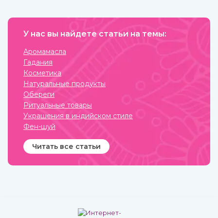
Мако способна выпрыгнуть
способного
и взлететь над водой на 9
активизировать иммунную
м. Жители Океании
систему организма.
считают, что талисманы с
Обладает выраженным
ее зубами обеспечивают
У нас вы найдете статьи на темы:
омолаживающим
защиту от темных сил.
действием, оздоравливает
и укрепляет, улучшает
Аромамасла
кровообращение,
Гадания
восстанавливает
деятельность нервных и
Косметика
эндокринных функций. Его
Натуральные продукты
включают в
терапевтический комплекс
Обереги
для борьбы со многими
Ритуальные товары
хроническими
заболеваниями.
Украшения в индийском стиле
Рекомендован для приема
Фен-шуй
с пищей.
Читать все статьи