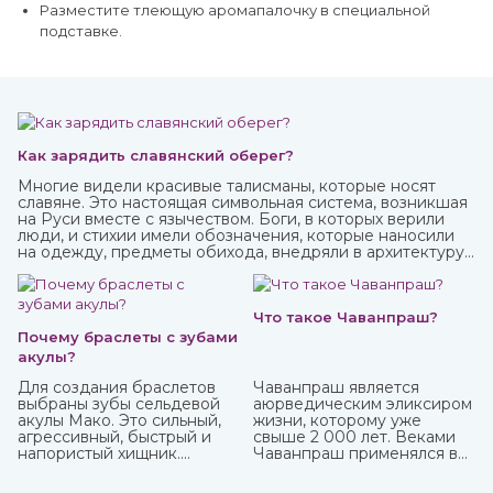
Разместите тлеющую аромапалочку в специальной
подставке.
Как зарядить славянский оберег?
Многие видели красивые талисманы, которые носят
славяне. Это настоящая символьная система, возникшая
на Руси вместе с язычеством. Боги, в которых верили
люди, и стихии имели обозначения, которые наносили
на одежду, предметы обихода, внедряли в архитектуру
жилищ. Таким образом люди не только соединялись с
окружающим миром, но и просили у него защиты от
темных сил, дурного глаза, болезней, войн и
покровительства в земледелии, семейных делах и т.п.
Что такое Чаванпраш?
Почему браслеты с зубами
акулы?
Для создания браслетов
Чаванпраш является
выбраны зубы сельдевой
аюрведическим эликсиром
акулы Мако. Это сильный,
жизни, которому уже
агрессивный, быстрый и
свыше 2 000 лет. Веками
напористый хищник.
Чаванпраш применялся в
Обладает быстрой
качестве эффективного и
реакцией и хитростью.
мощного биоэнергетика,