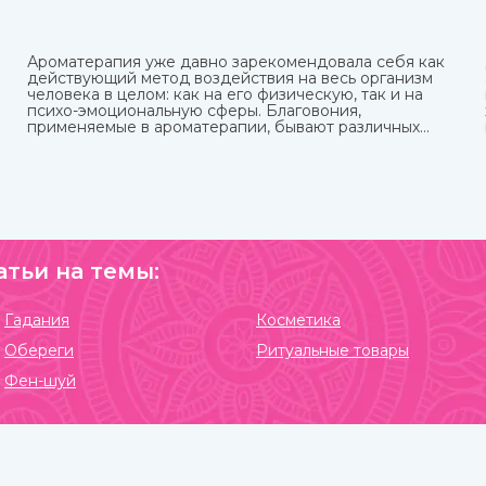
Ароматерапия уже давно зарекомендовала себя как
действующий метод воздействия на весь организм
человека в целом: как на его физическую, так и на
психо-эмоциональную сферы. Благовония,
применяемые в ароматерапии, бывают различных
форм и имеют разные составы. Наибольшую
популярность приобрели благовония палочки за свою
простоту использования и высокое качество при
весьма приемлемой стоимости.
атьи на темы:
Гадания
Косметика
Обереги
Ритуальные товары
Фен-шуй