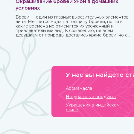
Окрашивание бровей хной в домашних
условиях
Брови — один из главных выразительных элементов
лица. Меняется мода на толщину бровей, но ни в
какие времена не отменится их ухоженный и
привлекательный вид. К сожалению, не всем
девушкам от природы достались яркие брови, но с
помощью одного средства можно не только их
укрепить, но и окрасить. И это хна, которую можно
приобрести в интернет-магазине ИндоКитай.
У нас вы найдете ст
Аромамасла
Натуральные продукты
Украшения в индийском
стиле