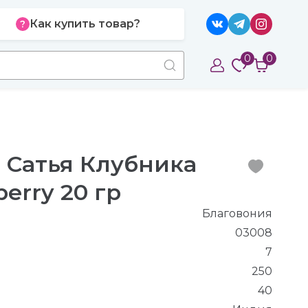
Как купить товар?
0
0
 Сатья Клубника
berry 20 гр
Благовония
03008
7
250
40