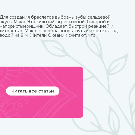
Для создания браслетов выбраны зубы сельдевой
акулы Мако. Это сильный, агрессивный, быстрый и
напористый хищник. Обладает быстрой реакцией и
хитростью. Мако способна выпрыгнуть и взлететь над
водой на 9 м. Жители Океании считают, что
талисманы с ее зубами обеспечивают защиту от
темных сил.
Читать все статьи