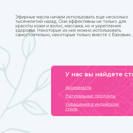
Эфирные масла начали использовать еще несколько
тысячелетий назад. Они эффективны не только для
красоты кожи и волос, массажа, но и укрепления
здоровья. Некоторые из них можно использовать
самостоятельно, некоторые только вместе с базовым
маслом из-за весьма агрессивного действия. Купите
любые эфирные масла в интернет-магазине
ИндоКитай.
У нас вы найдете ст
Аромамасла
Натуральные продукты
Украшения в индийском
стиле