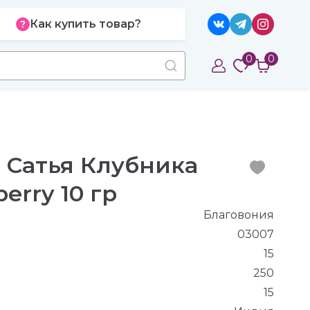
Как купить товар?
0
0
 Сатья Клубника
erry 10 гр
Благовония
03007
15
250
15