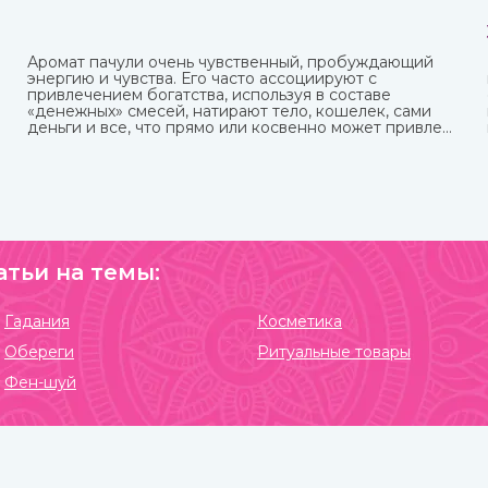
Аромат пачули очень чувственный, пробуждающий
энергию и чувства. Его часто ассоциируют с
привлечением богатства, используя в составе
«денежных» смесей, натирают тело, кошелек, сами
деньги и все, что прямо или косвенно может привлечь
финансы.
атьи на темы:
Гадания
Косметика
Обереги
Ритуальные товары
Фен-шуй