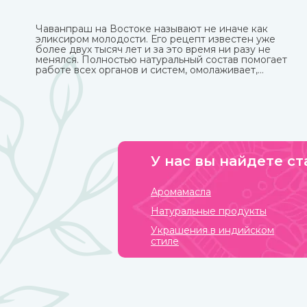
Чаванпраш на Востоке называют не иначе как
эликсиром молодости. Его рецепт известен уже
более двух тысяч лет и за это время ни разу не
менялся. Полностью натуральный состав помогает
работе всех органов и систем, омолаживает,
укрепляет и делает средство в виде пасты с пряным
вкусом полностью безопасным для взрослых, пожилых
и детей. Купить чаванпраш известных марок, в том
числе Дабур, вы можете в интернет-магазине
ИндоКитай.
У нас вы найдете ст
Аромамасла
Натуральные продукты
Украшения в индийском
стиле