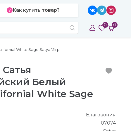
Как купить товар?
0
0
ornial White Sage Satya 15 гр
 Сатья
йский Белый
fornial White Sage
Благовония
07074