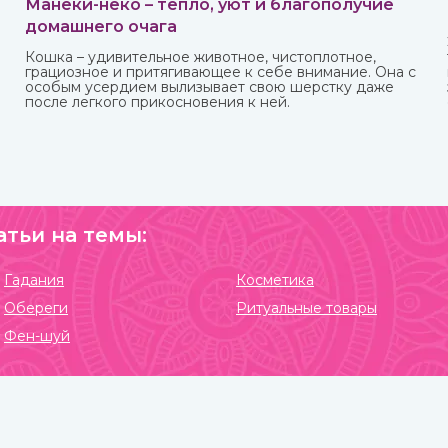
Манеки-неко – тепло, уют и благополучие
домашнего очага
Кошка – удивительное животное, чистоплотное,
грациозное и притягивающее к себе внимание. Она с
особым усердием вылизывает свою шерстку даже
после легкого прикосновения к ней.
атьи на темы:
Гадания
Косметика
Обереги
Ритуальные товары
Фен-шуй