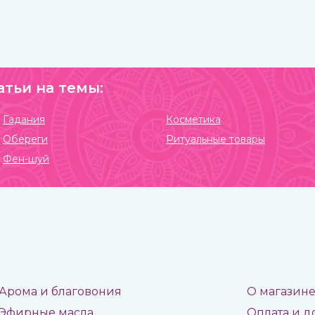
привычках в этой стране.
Индийская кухня одна из самых полезных в мире.
Присутствующие в ней специи и их сочетания
подобраны специально таким образом, чтобы не
только придавать удивительные вкусовые свойства
блюдам, но и оказывать благотворное влияние на
организм.
атьи на темы:
Гадания
Косметика
Обереги
Ритуальные товары
Фен-шуй
Арома и благовония
О магазин
Эфирные масла
Оплата и д