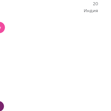
20
Индия
у