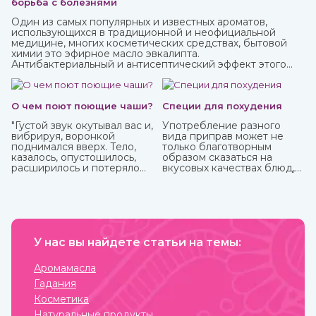
борьба с болезнями
Один из самых популярных и известных ароматов,
использующихся в традиционной и неофициальной
медицине, многих косметических средствах, бытовой
химии это эфирное масло эвкалипта.
Антибактериальный и антисептический эффект этого
миртового дерева, которое часто относят к хвойным,
известен очень давно.
О чем поют поющие чаши?
Специи для похудения
"Густой звук окутывал вас и,
Употребление разного
вибрируя, воронкой
вида приправ может не
поднимался вверх. Тело,
только благотворным
казалось, опустошилось,
образом сказаться на
расширилось и потеряло
вкусовых качествах блюд,
вес. Сами по себе
но и повлиять на организм.
растворились мысли, и в
Специи улучшают
голове осталась лишь
кровообращение и
гулкая пустота."
обменные процессы,
Это вы можете
многие из них содержат
прочувствовать с
антиоксиданты и могут
тибетской поющей чашей.
У нас вы найдете статьи на темы:
защитить от болезней,
придать сил и энергии.
Различные приправы, в том
Аромамасла
числе чисто восточные, вы
Гадания
можете купить в интернет-
магазине ИндоКитай.
Косметика
Натуральные продукты