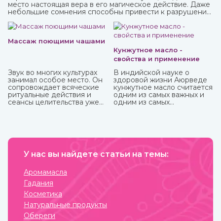
место настоящая вера в его магическое действие. Даже
небольшие сомнения способны привести к разрушению
его силы и страданиям человека, для которого он
изготавливался.
Массаж поющими чашами
Кунжутное масло -
свойства и применение
Звук во многих культурах
В индийской науке о
занимал особое место. Он
здоровой жизни Аюрведе
сопровождает всяческие
кунжутное масло считается
ритуальные действия и
одним из самых важных и
сеансы целительства уже
одним из самых
более пяти тысячи лет.
распространенных. Его
традиционно используют
как для наружного, так и
для наружного
применения.
У нас вы найдете статьи на темы:
Аромамасла
Гадания
Косметика
Натуральные продукты
Обереги