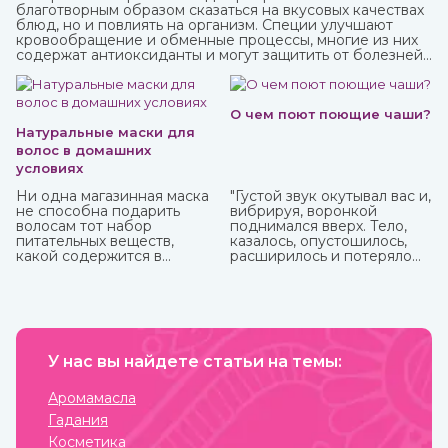
благотворным образом сказаться на вкусовых качествах
блюд, но и повлиять на организм. Специи улучшают
кровообращение и обменные процессы, многие из них
содержат антиоксиданты и могут защитить от болезней,
придать сил и энергии. Различные приправы, в том числе
чисто восточные, вы можете купить в интернет-магазине
ИндоКитай.
О чем поют поющие чаши?
Натуральные маски для
волос в домашних
условиях
Ни одна магазинная маска
"Густой звук окутывал вас и,
не способна подарить
вибрируя, воронкой
волосам тот набор
поднимался вверх. Тело,
питательных веществ,
казалось, опустошилось,
какой содержится в
расширилось и потеряло
домашних натуральных
вес. Сами по себе
масках. Это и ценный
растворились мысли, и в
белок, и витамины, и
голове осталась лишь
микроэлементы, которые
гулкая пустота."
напитают, увлажнят и
Это вы можете
восстановят пряди.
прочувствовать с
У нас вы найдете статьи на темы:
тибетской поющей чашей.
Аромамасла
Гадания
Косметика