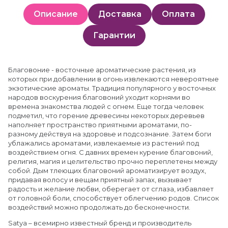
Описание
Доставка
Оплата
Гарантии
Благовоние - восточные ароматические растения, из
которых при добавлении в огонь извлекаются невероятные
экзотические ароматы. Традиция популярного у восточных
народов воскурения благовоний уходит корнями во
времена знакомства людей с огнем. Еще тогда человек
подметил, что горение древесины некоторых деревьев
наполняет пространство приятными ароматами, по-
разному действуя на здоровье и подсознание. Затем боги
ублажались ароматами, извлекаемые из растений под
воздействием огня. С давних времен курение благовоний,
религия, магия и целительство прочно переплетены между
собой. Дым тлеющих благовоний ароматизирует воздух,
придавая волосу и вещам приятный запах, вызывает
радость и желание любви, оберегает от сглаза, избавляет
от головной боли, способствует облегчению родов. Список
воздействий можно продолжать до бесконечности.
Satya – всемирно известный бренд и производитель