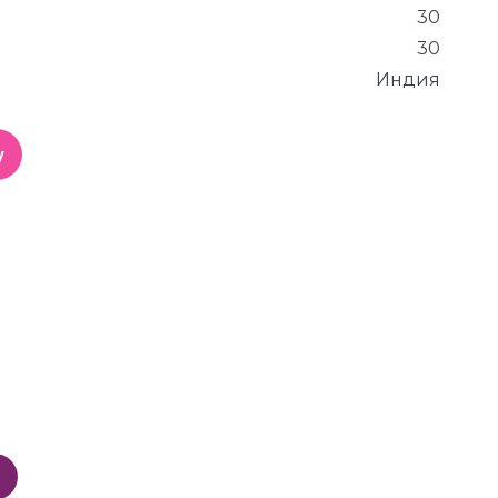
30
30
Индия
у