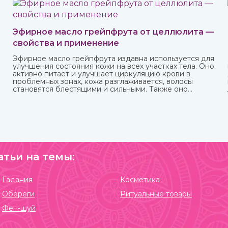
Эфирное масло грейпфрута от целлюлита —
свойства и применение
Эфирное масло грейпфрута издавна используется для
улучшения состояния кожи на всех участках тела. Оно
активно питает и улучшает циркуляцию крови в
проблемных зонах, кожа разглаживается, волосы
становятся блестящими и сильными. Также оно
великолепно влияет на настроение, бодрит и
наполняет жизненными силами.
атьи на темы:
Гадания
Косметика
Обереги
Ритуальные товары
Фен-шуй