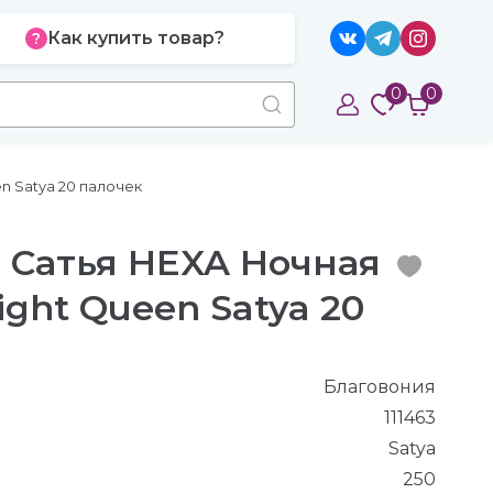
Как купить товар?
0
0
n Satya 20 палочек
 Сатья HEXA Ночная
ght Queen Satya 20
Благовония
111463
Satya
250