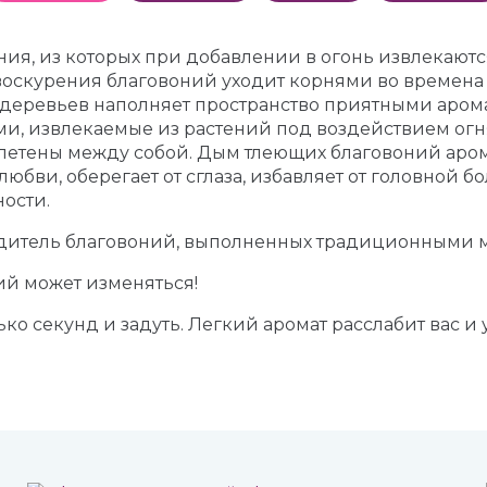
ния, из которых при добавлении в огонь извлекают
оскурения благовоний уходит корнями во времена 
деревьев наполняет пространство приятными арома
ми, извлекаемые из растений под воздействием огн
летены между собой. Дым тлеющих благовоний аром
юбви, оберегает от сглаза, избавляет от головной б
ости.
одитель благовоний, выполненных традиционными м
й может изменяться!
о секунд и задуть. Легкий аромат расслабит вас и