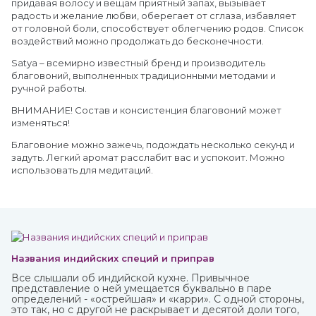
придавая волосу и вещам приятный запах, вызывает
радость и желание любви, оберегает от сглаза, избавляет
от головной боли, способствует облегчению родов. Список
воздействий можно продолжать до бесконечности.
Satya – всемирно известный бренд и производитель
благовоний, выполненных традиционными методами и
ручной работы.
ВНИМАНИЕ! Состав и консистенция благовоний может
изменяться!
Благовоние можно зажечь, подождать несколько секунд и
задуть. Легкий аромат расслабит вас и успокоит. Можно
использовать для медитаций.
Названия индийских специй и приправ
Все слышали об индийской кухне. Привычное
представление о ней умещается буквально в паре
определений - «острейшая» и «карри». С одной стороны,
это так, но с другой не раскрывает и десятой доли того,