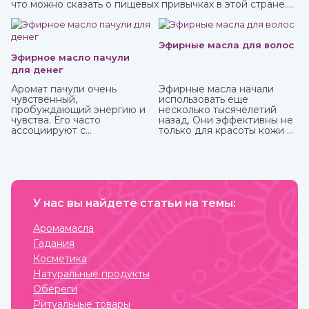
что можно сказать о пищевых привычках в этой стране.
Индийская кухня одна из самых полезных в мире.
Присутствующие в ней специи и их сочетания
подобраны специально таким образом, чтобы не только
придавать удивительные вкусовые свойства блюдам, но
Эфирные масла для волос
и оказывать благотворное влияние на организм.
Эфирное масло пачули
для денег
Аромат пачули очень
Эфирные масла начали
чувственный,
использовать еще
пробуждающий энергию и
несколько тысячелетий
чувства. Его часто
назад. Они эффективны не
ассоциируют с
только для красоты кожи и
привлечением богатства,
волос, массажа, но и
используя в составе
укрепления здоровья.
«денежных» смесей,
Некоторые из них можно
натирают тело, кошелек,
использовать
сами деньги и все, что
самостоятельно, некоторые
прямо или косвенно может
только вместе с базовым
привлечь финансы.
У нас вы найдете статьи на темы:
маслом из-за весьма
агрессивного действия.
Купите любые эфирные
Аромамасла
масла в интернет-магазине
Гадания
ИндоКитай.
Косметика
Натуральные продукты
Обереги
Ритуальные товары