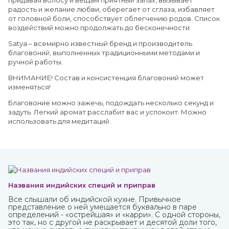
придавая волосу и вещам приятный запах, вызывает
радость и желание любви, оберегает от сглаза, избавляет
от головной боли, способствует облегчению родов. Список
воздействий можно продолжать до бесконечности.
Satya – всемирно известный бренд и производитель
благовоний, выполненных традиционными методами и
ручной работы.
ВНИМАНИЕ! Состав и консистенция благовоний может
изменяться!
Благовоние можно зажечь, подождать несколько секунд и
задуть. Легкий аромат расслабит вас и успокоит. Можно
использовать для медитаций.
Названия индийских специй и приправ
Все слышали об индийской кухне. Привычное
представление о ней умещается буквально в паре
определений - «острейшая» и «карри». С одной стороны,
это так, но с другой не раскрывает и десятой доли того,