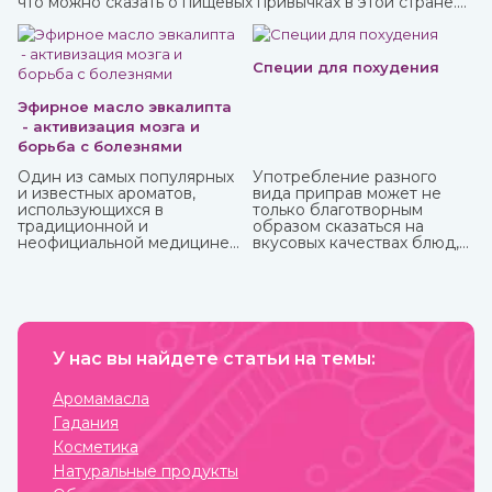
что можно сказать о пищевых привычках в этой стране.
Индийская кухня одна из самых полезных в мире.
Присутствующие в ней специи и их сочетания
подобраны специально таким образом, чтобы не только
придавать удивительные вкусовые свойства блюдам, но
Специи для похудения
и оказывать благотворное влияние на организм.
Эфирное масло эвкалипта
- активизация мозга и
борьба с болезнями
Один из самых популярных
Употребление разного
и известных ароматов,
вида приправ может не
использующихся в
только благотворным
традиционной и
образом сказаться на
неофициальной медицине,
вкусовых качествах блюд,
многих косметических
но и повлиять на организм.
средствах, бытовой химии
Специи улучшают
это эфирное масло
кровообращение и
эвкалипта.
обменные процессы,
Антибактериальный и
многие из них содержат
антисептический эффект
антиоксиданты и могут
этого миртового дерева,
У нас вы найдете статьи на темы:
защитить от болезней,
которое часто относят к
придать сил и энергии.
хвойным, известен очень
Различные приправы, в том
Аромамасла
давно.
числе чисто восточные, вы
Гадания
можете купить в интернет-
магазине ИндоКитай.
Косметика
Натуральные продукты