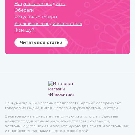
Натуральные продукты
Купить кокосовое масло от
известных марок вы
Обереги
можете в интернет-
Ритуальные товары
магазине ИндоКитай.
Украшения в индийском стиле
Фен-шуй
Читать все статьи
Наш уникальный магазин предлагает широкий ассортимент
товаров из Индии, Китая, Непала и других восточных стран.
Весь товар мы привозим напрямую из этих стран. Здесь вы
найдете традиционные индийские товары и сувениры,
восточные украшения и все, что нужно для занятий восточными
и индийскими танцами и конечно же йогой.