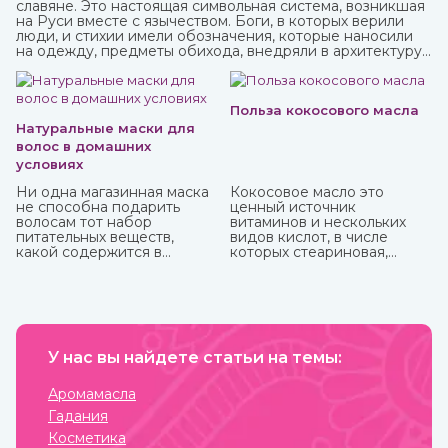
славяне. Это настоящая символьная система, возникшая
на Руси вместе с язычеством. Боги, в которых верили
люди, и стихии имели обозначения, которые наносили
на одежду, предметы обихода, внедряли в архитектуру
жилищ. Таким образом люди не только соединялись с
окружающим миром, но и просили у него защиты от
темных сил, дурного глаза, болезней, войн и
покровительства в земледелии, семейных делах и т.п.
Польза кокосового масла
Натуральные маски для
волос в домашних
условиях
Ни одна магазинная маска
Кокосовое масло это
не способна подарить
ценный источник
волосам тот набор
витаминов и нескольких
питательных веществ,
видов кислот, в числе
какой содержится в
которых стеариновая,
домашних натуральных
лауриновая, миристиновая,
масках. Это и ценный
олеиновая, каприловая,
белок, и витамины, и
капроновая, линолевая и
микроэлементы, которые
другие. Оно практически
напитают, увлажнят и
не вступает в реакцию с
восстановят пряди.
воздухом и остается
У нас вы найдете статьи на темы:
пригодным в течение
нескольких лет. В Аюрведе
оно считается одним из
Аромамасла
самых важных, обладает
Гадания
охлаждающими,
успокаивающими,
Косметика
освежающими свойствами.