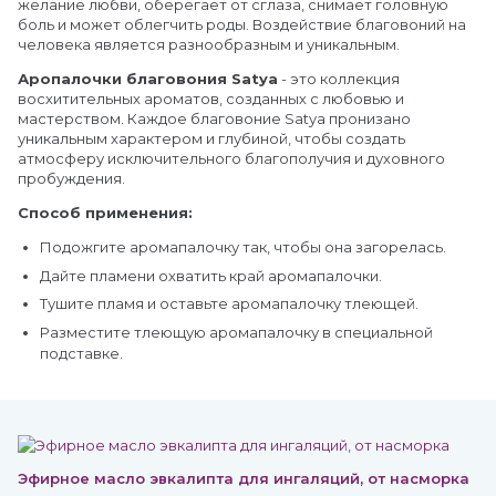
желание любви, оберегает от сглаза, снимает головную
боль и может облегчить роды. Воздействие благовоний на
человека является разнообразным и уникальным.
Аропалочки благовония Satya
- это коллекция
восхитительных ароматов, созданных с любовью и
мастерством. Каждое благовоние Satya пронизано
уникальным характером и глубиной, чтобы создать
атмосферу исключительного благополучия и духовного
пробуждения.
Способ применения:
Подожгите аромапалочку так, чтобы она загорелась.
Дайте пламени охватить край аромапалочки.
Тушите пламя и оставьте аромапалочку тлеющей.
Разместите тлеющую аромапалочку в специальной
подставке.
Эфирное масло эвкалипта для ингаляций, от насморка