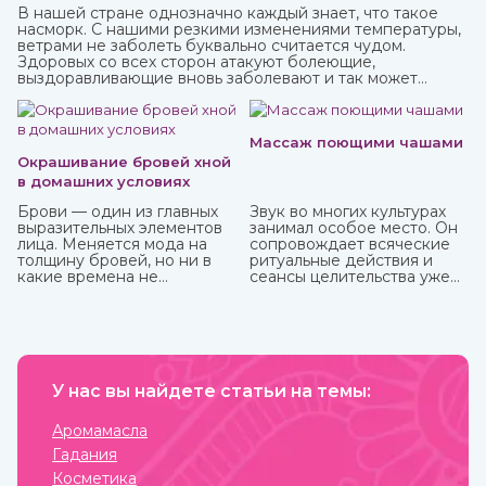
В нашей стране однозначно каждый знает, что такое
насморк. С нашими резкими изменениями температуры,
ветрами не заболеть буквально считается чудом.
Здоровых со всех сторон атакуют болеющие,
выздоравливающие вновь заболевают и так может
продолжаться до бесконечности.
Массаж поющими чашами
Окрашивание бровей хной
в домашних условиях
Брови — один из главных
Звук во многих культурах
выразительных элементов
занимал особое место. Он
лица. Меняется мода на
сопровождает всяческие
толщину бровей, но ни в
ритуальные действия и
какие времена не
сеансы целительства уже
отменится их ухоженный и
более пяти тысячи лет.
привлекательный вид. К
сожалению, не всем
девушкам от природы
достались яркие брови, но
с помощью одного
средства можно не только
У нас вы найдете статьи на темы:
их укрепить, но и окрасить.
И это хна, которую можно
Аромамасла
приобрести в интернет-
Гадания
магазине ИндоКитай.
Косметика