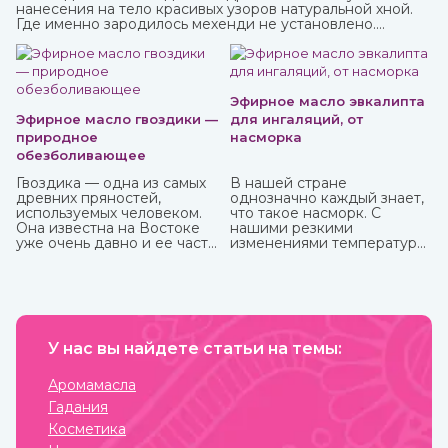
нанесения на тело красивых узоров натуральной хной.
Где именно зародилось мехенди не установлено.
Многими веками росписью хной занимались народы
разных стран и континентов, которые привносили в нее
свои культурные традиции.
Эфирное масло эвкалипта
Эфирное масло гвоздики —
для ингаляций, от
природное
насморка
обезболивающее
Гвоздика — одна из самых
В нашей стране
древних пряностей,
однозначно каждый знает,
используемых человеком.
что такое насморк. С
Она известна на Востоке
нашими резкими
уже очень давно и ее часто
изменениями температуры,
можно встретить в составе
ветрами не заболеть
аюрведических средств.
буквально считается
чудом. Здоровых со всех
сторон атакуют болеющие,
выздоравливающие вновь
заболевают и так может
У нас вы найдете статьи на темы:
продолжаться до
бесконечности.
Аромамасла
Гадания
Косметика