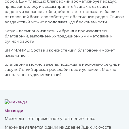
собой. Дым тлеющих благовоний ароматизирует воздух,
придавая волосу и вещам приятный запах, вызывает
радость и желание любви, оберегает от сглаза, избавляет
от головной боли, способствует облегчению родов. Список
воздействий можно продолжать до бесконечности.
Satya – всемирно известный бренд и производитель
благовоний, выполненных традиционными методами и
ручной работы.
ВНИМАНИЕ! Состав и консистенция благовоний может
изменяться!
Благовоние можно зажечь, подождать несколько секунд и
задуть. Легкий аромат расслабит вас и успокоит. Можно
использовать для медитаций.
Мехенди
Мехенди - это временное украшение тела.
Мехенди является одним из древнейших искусств