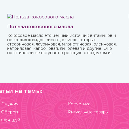
Польза кокосового масла
Кокосовое масло это ценный источник витаминов и
нескольких видов кислот, в числе которых
стеариновая, лауриновая, миристиновая, олеиновая,
каприловая, капроновая, линолевая и другие. Оно
практически не вступает в реакцию с воздухом и
остается пригодным в течение нескольких лет. В
Аюрведе оно считается одним из самых важных,
обладает охлаждающими, успокаивающими,
освежающими свойствами. Купить кокосовое масло
от известных марок вы можете в интернет-магазине
ИндоКитай.
атьи на темы:
Гадания
Косметика
Обереги
Ритуальные товары
Фен-шуй