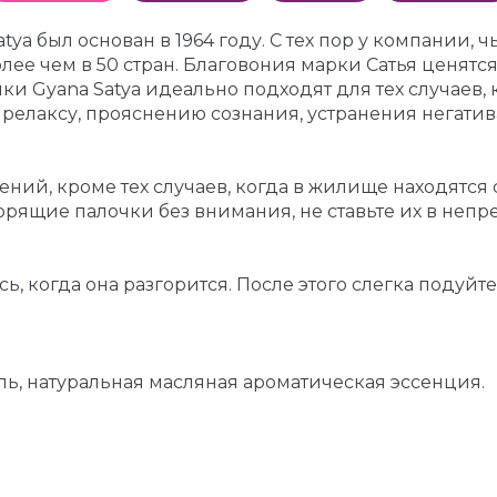
ya был основан в 1964 году. С тех пор у компании, 
лее чем в 50 стран. Благовония марки Сатья ценятс
ки Gyana Satya идеально подходят для тех случаев, 
елаксу, прояснению сознания, устранения негатив
ний, кроме тех случаев, когда в жилище находятся
рящие палочки без внимания, не ставьте их в непр
, когда она разгорится. После этого слегка подуйте
ь, натуральная масляная ароматическая эссенция.