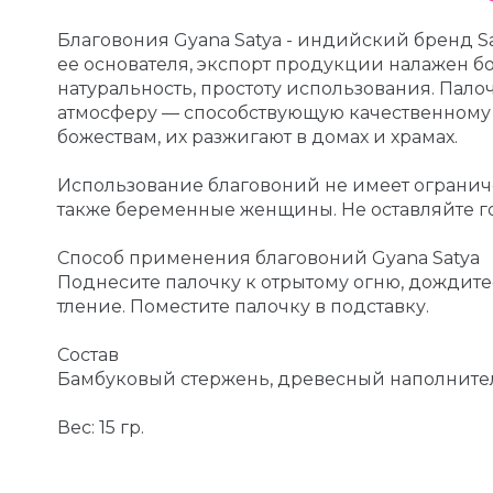
Благовония Gyana Satya - индийский бренд Sat
ее основателя, экспорт продукции налажен бо
натуральность, простоту использования. Палоч
атмосферу — способствующую качественному р
божествам, их разжигают в домах и храмах.
Использование благовоний не имеет ограниче
также беременные женщины. Не оставляйте го
Способ применения благовоний Gyana Satya
Поднесите палочку к отрытому огню, дождитесь
тление. Поместите палочку в подставку.
Состав
Бамбуковый стержень, древесный наполнител
Вес: 15 гр.