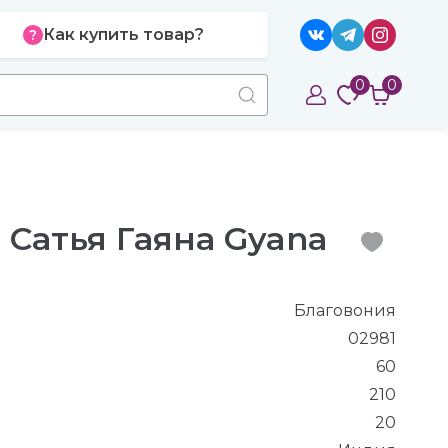
Как купить товар?
0
0
 Сатья Гаяна Gyana
Благовония
02981
60
210
20