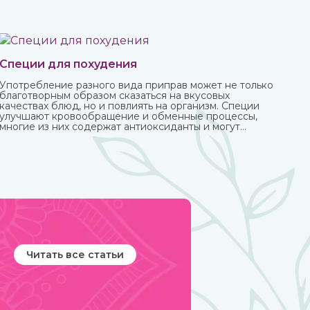
Специи для похудения
Употребление разного вида приправ может не только
благотворным образом сказаться на вкусовых
качествах блюд, но и повлиять на организм. Специи
улучшают кровообращение и обменные процессы,
многие из них содержат антиоксиданты и могут
защитить от болезней, придать сил и энергии.
Различные приправы, в том числе чисто восточные, вы
можете купить в интернет-магазине ИндоКитай.
Читать все статьи