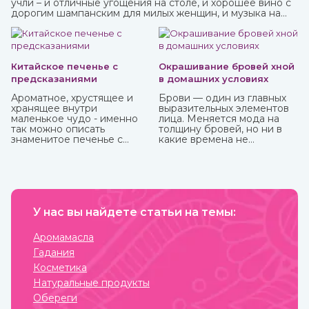
учли – и отличные угощения на столе, и хорошее вино с
дорогим шампанским для милых женщин, и музыка на
любой вкус. И все же чего-то не хватает? Конечно! Это
интересного и необычного развлечения, которое
должно прийтись по нраву всем.
Китайское печенье с
Окрашивание бровей хной
предсказаниями
в домашних условиях
Ароматное, хрустящее и
Брови — один из главных
хранящее внутри
выразительных элементов
маленькое чудо - именно
лица. Меняется мода на
так можно описать
толщину бровей, но ни в
знаменитое печенье с
какие времена не
предсказаниями.
отменится их ухоженный и
привлекательный вид. К
сожалению, не всем
девушкам от природы
достались яркие брови, но
с помощью одного
У нас вы найдете статьи на темы:
средства можно не только
их укрепить, но и окрасить.
И это хна, которую можно
Аромамасла
приобрести в интернет-
Гадания
магазине ИндоКитай.
Косметика
Натуральные продукты
Обереги