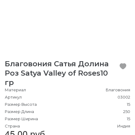
Благовония Сатья Долина
Роз Satya Valley of Roses10
гр
Материал
Благовония
Артикул
03002
Размер Высота
15
Размер Длина
250
Размер Ширина
15
Страна
Индия
45.00 руб.