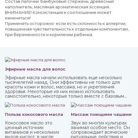
Состав палочки: бамбуковый стержень, древесный
наполнитель, масляная ароматическая эссенция.
ВНИМАНИЕ! Консистенция и соотношение может
изменяться!
Применять осторожно: если есть склонность к аллергии,
повышенная чувствительность к отдельным компонентам,
при беременности и кормлении ребенка.
Эфирные масла для волос
Эфирные масла начали использовать еще несколько
тысячелетий назад. Они эффективны не только для
красоты кожи и волос, массажа, но и укрепления
здоровья. Некоторые из них можно использовать
самостоятельно, некоторые только вместе с базовым
маслом из-за весьма агрессивного действия. Купите
любые эфирные масла в интернет-магазине ИндоКитай.
Польза кокосового масла
Массаж поющими чашами
Кокосовое масло это
Звук во многих культурах
ценный источник
занимал особое место. Он
витаминов и нескольких
сопровождает всяческие
видов кислот, в числе
ритуальные действия и