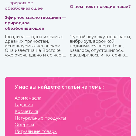
О чем поют поющие чаши?
Эфирное масло гвоздики —
природное
обезболивающее
Гвоздика — одна из самых
"Густой звук окутывал вас и,
древних пряностей,
вибрируя, воронкой
используемых человеком.
поднимался вверх. Тело,
Она известна на Востоке
казалось, опустошилось,
уже очень давно и ее часто
расширилось и потеряло
можно встретить в составе
вес. Сами по себе
аюрведических средств.
растворились мысли, и в
голове осталась лишь
гулкая пустота."
Это вы можете
прочувствовать с
У нас вы найдете статьи на темы:
тибетской поющей чашей.
Аромамасла
Гадания
Косметика
Натуральные продукты
Обереги
Ритуальные товары