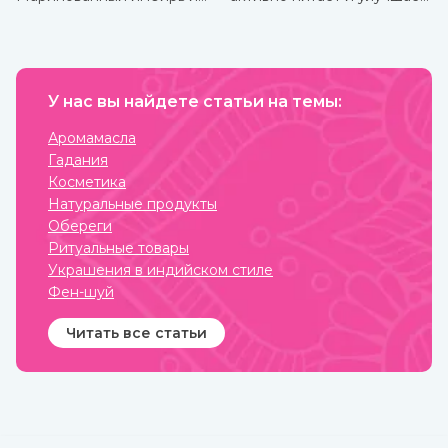
специя безусловно тоже
циркуляцию крови в
полезны, но можно и даже
проблемных зонах, кожа
нужно употреблять его в
разглаживается, волосы
сыром виде, так он отдает
становятся блестящими и
больше всего полезных
сильными. Также оно
веществ и приносит
великолепно влияет на
больше пользы.
У нас вы найдете статьи на темы:
настроение, бодрит и
наполняет жизненными
силами.
Аромамасла
Гадания
Косметика
Натуральные продукты
Обереги
Ритуальные товары
Украшения в индийском стиле
Фен-шуй
Читать все статьи