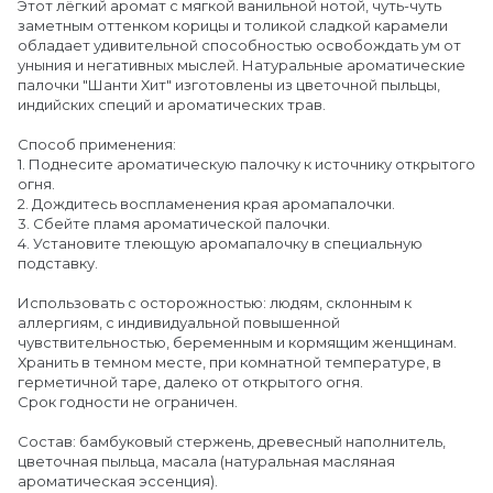
Этот лёгкий аромат с мягкой ванильной нотой, чуть-чуть
заметным оттенком корицы и толикой сладкой карамели
обладает удивительной способностью освобождать ум от
уныния и негативных мыслей. Натуральные ароматические
палочки "Шанти Хит" изготовлены из цветочной пыльцы,
индийских специй и ароматических трав.
Способ применения:
1. Поднесите ароматическую палочку к источнику открытого
огня.
2. Дождитесь воспламенения края аромапалочки.
3. Сбейте пламя ароматической палочки.
4. Установите тлеющую аромапалочку в специальную
подставку.
Использовать с осторожностью: людям, склонным к
аллергиям, с индивидуальной повышенной
чувствительностью, беременным и кормящим женщинам.
Хранить в темном месте, при комнатной температуре, в
герметичной таре, далеко от открытого огня.
Срок годности не ограничен.
Состав: бамбуковый стержень, древесный наполнитель,
цветочная пыльца, масала (натуральная масляная
ароматическая эссенция).