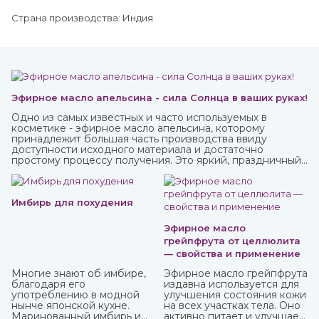
Страна производства: Индия
Эфирное масло апельсина - сила Солнца в ваших руках!
Одно из самых известных и часто используемых в
косметике - эфирное масло апельсина, которому
принадлежит большая часть производства ввиду
доступности исходного материала и достаточно
простому процессу получения. Это яркий, праздничный
аромат, который подарит вам солнечное настроение.
Имбирь для похудения
Эфирное масло
грейпфрута от целлюлита
— свойства и применение
Многие знают об имбире,
Эфирное масло грейпфрута
благодаря его
издавна используется для
употреблению в модной
улучшения состояния кожи
нынче японской кухне.
на всех участках тела. Оно
Маринованный имбирь и
активно питает и улучшает