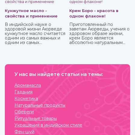
деятельность нервных и эндокринных функций. Его
включают в терапевтический комплекс для борьбы со
многими хроническими заболеваниями. Рекомендован
Кунжутное масло -
Крем Боро - красота в
для приема с пищей.
свойства и применение
одном флаконе!
В индийской науке о
Приготовленный по
здоровой жизни Аюрведе
заветам Аюрведы, учения о
кунжутное масло считается
здоровом образе жизни,
одним из самых важных и
крем Боро является
одним из самых
абсолютно натуральным
распространенных. Его
средством, которое
традиционно используют
принесет вам
как для наружного, так и
максимальную пользу. У
для наружного
него превосходные
применения.
антибактериальные и
противовоспалительные
У нас вы найдете статьи на темы:
свойства, благодаря
которым быстро заживают
мелкие трещинки и ранки
Аромамасла
на коже, ожоги, грибковые
Гадания
заболевания, герпес.
Косметика
Натуральные продукты
Обереги
Ритуальные товары
Украшения в индийском стиле
Фен-шуй