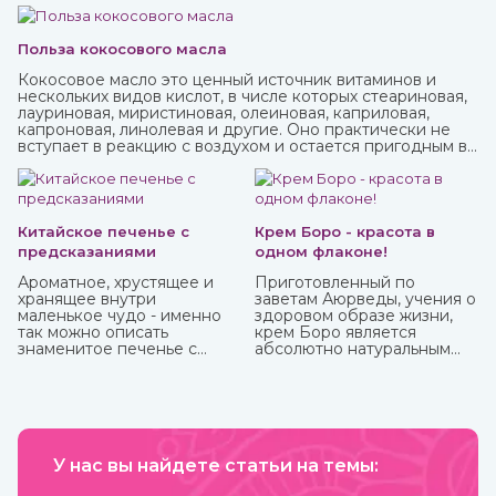
Польза кокосового масла
Кокосовое масло это ценный источник витаминов и
нескольких видов кислот, в числе которых стеариновая,
лауриновая, миристиновая, олеиновая, каприловая,
капроновая, линолевая и другие. Оно практически не
вступает в реакцию с воздухом и остается пригодным в
течение нескольких лет. В Аюрведе оно считается
одним из самых важных, обладает охлаждающими,
успокаивающими, освежающими свойствами. Купить
кокосовое масло от известных марок вы можете в
интернет-магазине ИндоКитай.
Китайское печенье с
Крем Боро - красота в
предсказаниями
одном флаконе!
Ароматное, хрустящее и
Приготовленный по
хранящее внутри
заветам Аюрведы, учения о
маленькое чудо - именно
здоровом образе жизни,
так можно описать
крем Боро является
знаменитое печенье с
абсолютно натуральным
предсказаниями.
средством, которое
принесет вам
максимальную пользу. У
него превосходные
антибактериальные и
противовоспалительные
У нас вы найдете статьи на темы:
свойства, благодаря
которым быстро заживают