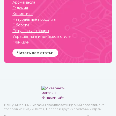
мелкие трещинки и ранки
Аромамасла
на коже, ожоги, грибковые
Гадания
заболевания, герпес.
Косметика
Натуральные продукты
Обереги
Ритуальные товары
Украшения в индийском стиле
Фен-шуй
Читать все статьи
Наш уникальный магазин предлагает широкий ассортимент
товаров из Индии, Китая, Непала и других восточных стран.