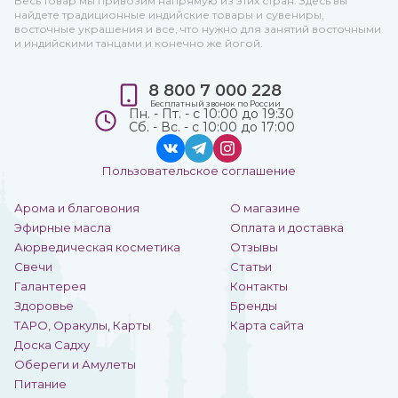
Весь товар мы привозим напрямую из этих стран. Здесь вы
найдете традиционные индийские товары и сувениры,
восточные украшения и все, что нужно для занятий восточными
и индийскими танцами и конечно же йогой.
8 800 7 000 228
Бесплатный звонок по России
Пн. - Пт. - с 10:00 до 19:30
Сб. - Вс. - с 10:00 до 17:00
Пользовательское соглашение
Арома и благовония
О магазине
Эфирные масла
Оплата и доставка
Аюрведическая косметика
Отзывы
Свечи
Статьи
Галантерея
Контакты
Здоровье
Бренды
ТАРО, Оракулы, Карты
Карта сайта
Доска Садху
Обереги и Амулеты
Питание