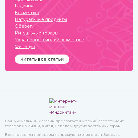
специи и их сочетания
Гадания
подобраны специально
таким образом, чтобы не
Косметика
только придавать
Натуральные продукты
удивительные вкусовые
свойства блюдам, но и
Обереги
оказывать благотворное
Ритуальные товары
влияние на организм.
Украшения в индийском стиле
Фен-шуй
Читать все статьи
Наш уникальный магазин предлагает широкий ассортимент
товаров из Индии, Китая, Непала и других восточных стран.
Весь товар мы привозим напрямую из этих стран. Здесь вы