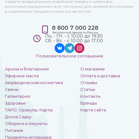
найдете традиционные индийские товары и сувениры,
восточные украшения и все, что нужно для занятий восточными
и индийскими танцами и конечно же йогой.
8 800 7 000 228
Бесплатный звонок по России
Пн. - Пт. - с 10:00 до 19:30
Сб. - Вс. - с 10:00 до 17:00
Пользовательское соглашение
Арома и благовония
О магазине
Эфирные масла
Оплата и доставка
Аюрведическая косметика
Отзывы
Свечи
Статьи
Галантерея
Контакты
Здоровье
Бренды
ТАРО, Оракулы, Карты
Карта сайта
Доска Садху
Обереги и Амулеты
Питание
Предметы интерьера