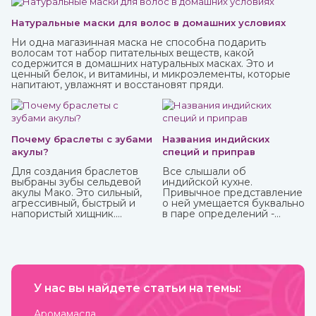
Натуральные маски для волос в домашних условиях
Ни одна магазинная маска не способна подарить
волосам тот набор питательных веществ, какой
содержится в домашних натуральных масках. Это и
ценный белок, и витамины, и микроэлементы, которые
напитают, увлажнят и восстановят пряди.
Почему браслеты с зубами
Названия индийских
акулы?
специй и приправ
Для создания браслетов
Все слышали об
выбраны зубы сельдевой
индийской кухне.
акулы Мако. Это сильный,
Привычное представление
агрессивный, быстрый и
о ней умещается буквально
напористый хищник.
в паре определений -
Обладает быстрой
«острейшая» и «карри». С
реакцией и хитростью.
одной стороны, это так, но
Мако способна выпрыгнуть
с другой не раскрывает и
и взлететь над водой на 9
десятой доли того, что
м. Жители Океании
можно сказать о пищевых
считают, что талисманы с
привычках в этой стране.
ее зубами обеспечивают
У нас вы найдете статьи на темы:
Индийская кухня одна из
защиту от темных сил.
самых полезных в мире.
Присутствующие в ней
Аромамасла