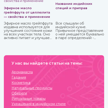
Названия индийских
Эфирное масло
специй и приправ
грейпфрута от целлюлита
— свойства и применение
Эфирное масло грейпфрута
Все слышали об
издавна используется для
индийской кухне.
улучшения состояния кожи
Привычное представление
на всех участках тела. Оно
о ней умещается буквально
активно питает и улучшает
в паре определений -
циркуляцию крови в
«острейшая» и «карри». С
проблемных зонах, кожа
одной стороны, это так, но
разглаживается, волосы
с другой не раскрывает и
становятся блестящими и
десятой доли того, что
сильными. Также оно
можно сказать о пищевых
великолепно влияет на
привычках в этой стране.
настроение, бодрит и
У нас вы найдете статьи на темы:
Индийская кухня одна из
наполняет жизненными
самых полезных в мире.
силами.
Присутствующие в ней
Аромамасла
специи и их сочетания
Гадания
подобраны специально
таким образом, чтобы не
Косметика
только придавать
Натуральные продукты
удивительные вкусовые
свойства блюдам, но и
Обереги
оказывать благотворное
Ритуальные товары
влияние на организм.
Украшения в индийском стиле