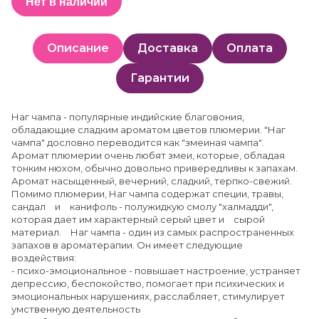
Нет в наличии
Описание
Доставка
Оплата
Гарантии
Наг чампа - популярные индийские благовония,
обладающие сладким ароматом цветов плюмерии. "Наг
чампа" дословно переводится как "змеиная чампа".
Аромат плюмерии очень любят змеи, которые, обладая
тонким нюхом, обычно довольно привередливы к запахам.
Аромат насыщенный, вечерний, сладкий, терпко-свежий.
Помимо плюмерии, Наг чампа содержат специи, травы,
сандал и канифоль - полужидкую смолу "халмадди",
которая дает им характерный серый цвет и сырой
материал. Наг чампа - один из самых распространенных
запахов в ароматерапии. Он имеет следующие
воздействия:
- психо-эмоциональное - повышает настроение, устраняет
депрессию, беспокойство, помогает при психических и
эмоциональных нарушениях, расслабляет, стимулирует
умственную деятельность