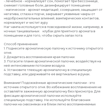
- лечебное - нормализует сон, помогает при бессоннице,
снимает головные боли, дезинфицирует помещение
- магическое - аромат медитаций, созерцания, защищает от
негатива, сглаза и порчи, закрывает уязвимые чакры от
недоброжелательных влияний, вампирических контактов,
нормализует и чистит ауру
Наг чампа используется в повседневной жизни, например, в
ночных танцевальных клубах для приятного аромата в
помещении и для того, чтобы скрыть запах пота.
Способ применения:
1. Поднесите ароматическую палочку к источнику открытого
огня.
2. Дождитесь воспламенения края палочки.
3. Погасите пламя ароматической палочки, воздействуя на
неё интенсивными потоками воздуха.
4. Установите тлеющую аромапалочку в специальную
подставку, или удерживайте её вертикально в руках.
Внимание! Подожжённые ароматические палочки - это
источник открытого огня. Во избежание воспламенения не
оставляйте зажженную аромапалочку без присмотра. Для
фиксации ароматической палочки используйте
специальную подставку. Не используйте благовония
палочки на сквозняках и в близи легко воспламеняемых