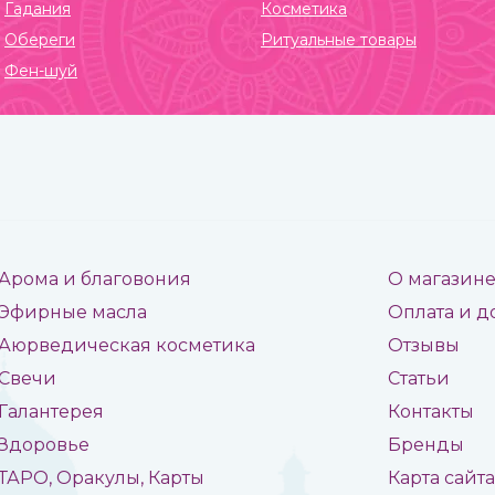
Гадания
Косметика
Обереги
Ритуальные товары
Фен-шуй
Арома и благовония
О магазин
Эфирные масла
Оплата и д
Аюрведическая косметика
Отзывы
Свечи
Статьи
Галантерея
Контакты
Здоровье
Бренды
ТАРО, Оракулы, Карты
Карта сайт