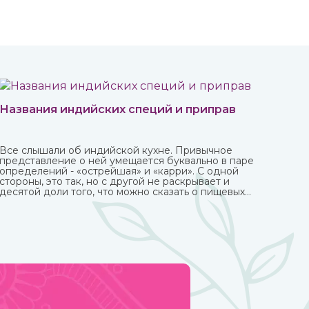
Названия индийских специй и приправ
Все слышали об индийской кухне. Привычное
представление о ней умещается буквально в паре
определений - «острейшая» и «карри». С одной
стороны, это так, но с другой не раскрывает и
десятой доли того, что можно сказать о пищевых
привычках в этой стране.
Индийская кухня одна из самых полезных в мире.
Присутствующие в ней специи и их сочетания
подобраны специально таким образом, чтобы не
только придавать удивительные вкусовые свойства
блюдам, но и оказывать благотворное влияние на
организм.