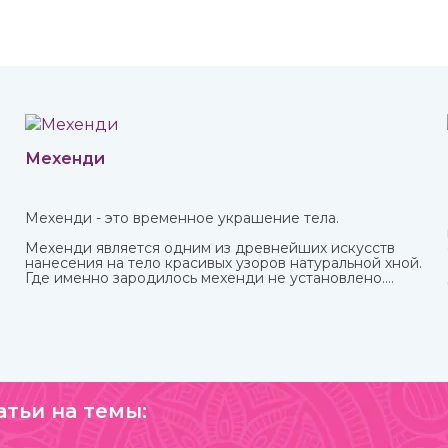
Мехенди
Мехенди - это временное украшение тела.
Мехенди является одним из древнейших искусств
нанесения на тело красивых узоров натуральной хной.
Где именно зародилось мехенди не установлено.
Многими веками росписью хной занимались народы
разных стран и континентов, которые привносили в
нее свои культурные традиции.
атьи на темы: