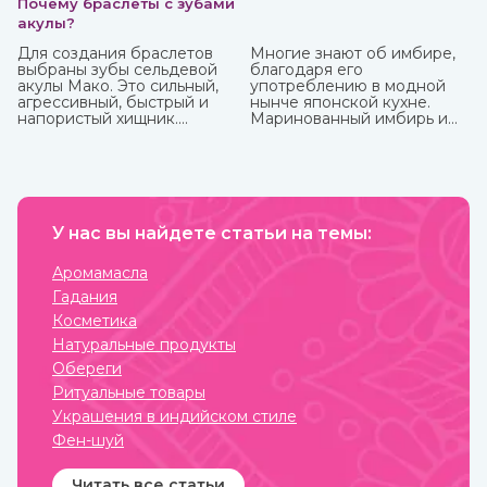
Почему браслеты с зубами
акулы?
Для создания браслетов
Многие знают об имбире,
выбраны зубы сельдевой
благодаря его
акулы Мако. Это сильный,
употреблению в модной
агрессивный, быстрый и
нынче японской кухне.
напористый хищник.
Маринованный имбирь и
Обладает быстрой
специя безусловно тоже
реакцией и хитростью.
полезны, но можно и даже
Мако способна выпрыгнуть
нужно употреблять его в
и взлететь над водой на 9
сыром виде, так он отдает
м. Жители Океании
больше всего полезных
считают, что талисманы с
веществ и приносит
ее зубами обеспечивают
У нас вы найдете статьи на темы:
больше пользы.
защиту от темных сил.
Аромамасла
Гадания
Косметика
Натуральные продукты
Обереги
Ритуальные товары
Украшения в индийском стиле
Фен-шуй
Читать все статьи