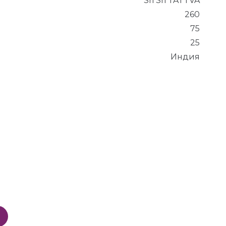
Sri Sri TATTVA
260
75
25
Индия