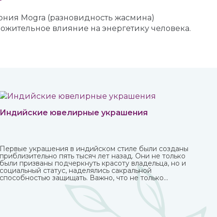
ония Mogra (разновидность жасмина)
ожительное влияние на энергетику человека.
Индийские ювелирные украшения
Первые украшения в индийском стиле были созданы
приблизительно пять тысяч лет назад. Они не только
были призваны подчеркнуть красоту владельца, но и
социальный статус, наделялись сакральной
способностью защищать. Важно, что не только
женщины, но и мужчины могли носить украшения,
которые предназначались для определенных
жизненных событий — взросление, свадьба, ритуалы.
При этом каждая вещь имеет свое значение и
передается в поколениях. Приобрести индийские