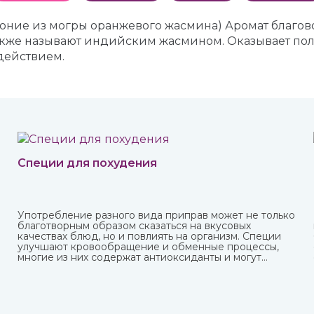
оние из могры оранжевого жасмина) Аромат благов
также называют индийским жасмином. Оказывает пол
действием.
Специи для похудения
Употребление разного вида приправ может не только
благотворным образом сказаться на вкусовых
качествах блюд, но и повлиять на организм. Специи
улучшают кровообращение и обменные процессы,
многие из них содержат антиоксиданты и могут
защитить от болезней, придать сил и энергии.
Различные приправы, в том числе чисто восточные, вы
можете купить в интернет-магазине ИндоКитай.