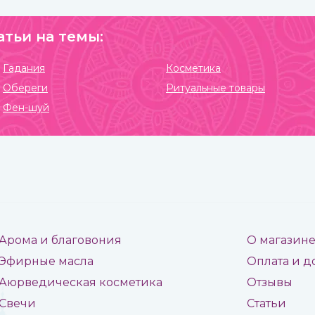
атьи на темы:
Гадания
Косметика
Обереги
Ритуальные товары
Фен-шуй
Арома и благовония
О магазин
Эфирные масла
Оплата и д
Аюрведическая косметика
Отзывы
Свечи
Статьи