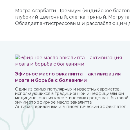
Могра Агарбатти Премиум (индийское благов
глубокий цветочный, слегка пряный. Могру 
Обладает антистрессовым и расслабляющим 
Эфирное масло эвкалипта - активизация
мозга и борьба с болезнями
Один из самых популярных и известных ароматов,
использующихся в традиционной и неофициальной
медицине, многих косметических средствах, бытовой
химии это эфирное масло эвкалипта.
Антибактериальный и антисептический эффект этого
миртового дерева, которое часто относят к хвойным,
известен очень давно.