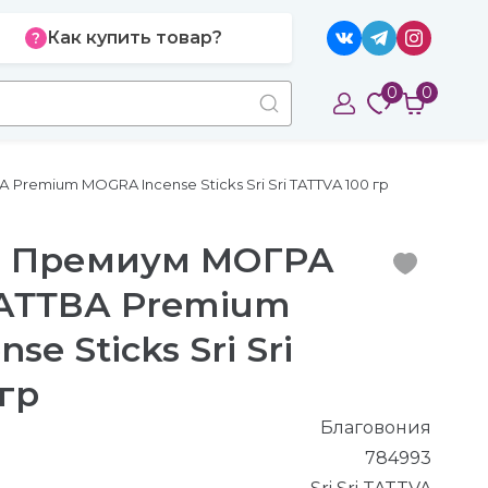
Как купить товар?
0
0
emium MOGRA Incense Sticks Sri Sri TATTVA 100 гр
я Премиум МОГРА
АТТВА Premium
e Sticks Sri Sri
гр
Благовония
784993