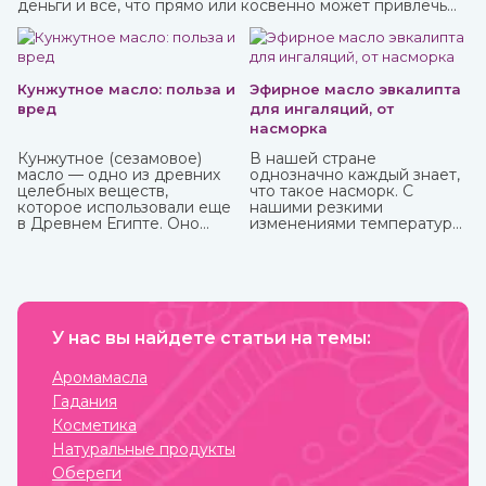
деньги и все, что прямо или косвенно может привлечь
финансы.
Кунжутное масло: польза и
Эфирное масло эвкалипта
вред
для ингаляций, от
насморка
Кунжутное (сезамовое)
В нашей стране
масло — одно из древних
однозначно каждый знает,
целебных веществ,
что такое насморк. С
которое использовали еще
нашими резкими
в Древнем Египте. Оно
изменениями температуры,
показывает отличные
ветрами не заболеть
кулинарные свойства и
буквально считается
может пригодиться в
чудом. Здоровых со всех
лечебных целях. Оно очень
сторон атакуют болеющие,
долго, до 9 лет, может
выздоравливающие вновь
храниться без потери
заболевают и так может
ценных качеств.
У нас вы найдете статьи на темы:
продолжаться до
бесконечности.
Аромамасла
Гадания
Косметика
Натуральные продукты
Обереги