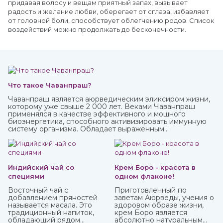
придавая волосу и вещам приятный запах, вызывает
радость и желание любви, оберегает от сглаза, избавляет
от головной боли, способствует облегчению родов. Список
воздействий можно продолжать до бесконечности.
Что такое Чаванпраш?
Чаванпраш является аюрведическим эликсиром жизни,
которому уже свыше 2 000 лет. Веками Чаванпраш
применялся в качестве эффективного и мощного
биоэнергетика, способного активизировать иммунную
систему организма. Обладает выраженным
омолаживающим действием, оздоравливает и
укрепляет, улучшает кровообращение, восстанавливает
деятельность нервных и эндокринных функций. Его
включают в терапевтический комплекс для борьбы со
многими хроническими заболеваниями. Рекомендован
Индийский чай со
Крем Боро - красота в
для приема с пищей.
специями
одном флаконе!
Восточный чай с
Приготовленный по
добавлением пряностей
заветам Аюрведы, учения о
называется масала. Это
здоровом образе жизни,
традиционный напиток,
крем Боро является
обладающий рядом
абсолютно натуральным