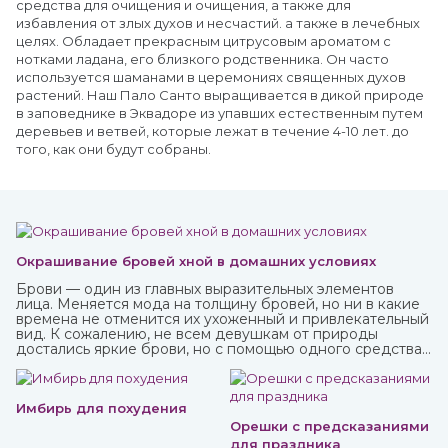
средства для очищения и очищения, а также для
избавления от злых духов и несчастий. а также в лечебных
целях. Обладает прекрасным цитрусовым ароматом с
нотками ладана, его близкого родственника. Он часто
используется шаманами в церемониях священных духов
растений. Наш Пало Санто выращивается в дикой природе
в заповеднике в Эквадоре из упавших естественным путем
деревьев и ветвей, которые лежат в течение 4-10 лет. до
того, как они будут собраны.
Окрашивание бровей хной в домашних условиях
Брови — один из главных выразительных элементов
лица. Меняется мода на толщину бровей, но ни в какие
времена не отменится их ухоженный и привлекательный
вид. К сожалению, не всем девушкам от природы
достались яркие брови, но с помощью одного средства
можно не только их укрепить, но и окрасить. И это хна,
которую можно приобрести в интернет-магазине
ИндоКитай.
Имбирь для похудения
Орешки с предсказаниями
для праздника