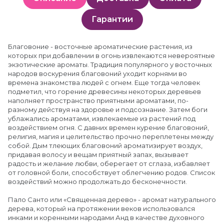
Гарантии
Благовоние - восточные ароматические растения, из
которых при добавлении в огонь извлекаются невероятные
экзотические ароматы. Традиция популярного у восточных
народов воскурения благовоний уходит корнями во
времена знакомства людей с огнем. Еще тогда человек
подметил, что горение древесины некоторых деревьев
наполняет пространство приятными ароматами, по-
разному действуя на здоровье и подсознание. Затем боги
ублажались ароматами, извлекаемые из растений под
воздействием огня. С давних времен курение благовоний,
религия, магия и целительство прочно переплетены между
собой. Дым тлеющих благовоний ароматизирует воздух,
придавая волосу и вещам приятный запах, вызывает
радость и желание любви, оберегает от сглаза, избавляет
от головной боли, способствует облегчению родов. Список
воздействий можно продолжать до бесконечности.
Пало Санто или «Священная дерево» - аромат натурального
дерева, который на протяжении веков использовался
инками и коренными народами Анд в качестве духовного