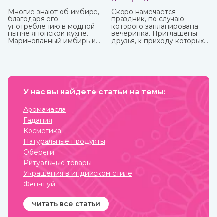
Многие знают об имбире,
Скоро намечается
благодаря его
праздник, по случаю
употреблению в модной
которого запланирована
нынче японской кухне.
вечеринка. Приглашены
Маринованный имбирь и
друзья, к приходу которых
специя безусловно тоже
готовитесь основательно.
полезны, но можно и даже
Вроде все учли – и
нужно употреблять его в
отличные угощения на
сыром виде, так он отдает
столе, и хорошее вино с
больше всего полезных
дорогим шампанским для
веществ и приносит
милых женщин, и музыка на
больше пользы.
У нас вы найдете статьи на темы:
любой вкус. И все же чего-
то не хватает? Конечно!
Это интересного и
Аромамасла
необычного развлечения,
Гадания
которое должно прийтись
по нраву всем.
Косметика
Натуральные продукты
Обереги
Ритуальные товары
Украшения в индийском стиле
Фен-шуй
Читать все статьи