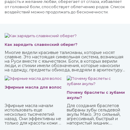
радость и желание любви, оберегает от сглаза, избавляет
от головной боли, способствует облегчению родов. Список
воздействий можно продолжать до бесконечности.
Как зарядить славянский оберег?
Многие видели красивые талисманы, которые носят
славяне. Это настоящая символьная система, возникшая
на Руси вместе с язычеством. Боги, в которых верили
люди, и стихии имели обозначения, которые наносили
на одежду, предметы обихода, внедряли в архитектуру
жилищ. Таким образом люди не только соединялись с
окружающим миром, но и просили у него защиты от
темных сил, дурного глаза, болезней, войн и
покровительства в земледелии, семейных делах и т.п.
Эфирные масла для волос
Почему браслеты с зубами
акулы?
Эфирные масла начали
Для создания браслетов
использовать еще
выбраны зубы сельдевой
несколько тысячелетий
акулы Мако. Это сильный,
назад. Они эффективны не
агрессивный, быстрый и
только для красоты кожи и
напористый хищник.
волос, массажа, но и
Обладает быстрой