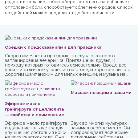
радость и желание любви, оберегает от сглаза, избавляет
от головной боли, способствует облегчению родов. Список
воздействий можно продолжать до бесконечности.
Орешки с предсказаниями для праздника
Скоро намечается праздник, по случаю которого
запланирована вечеринка. Приглашены друзья, к
приходу которых готовитесь основательно. Вроде все
учли – и отличные угощения на столе, и хорошее вино с
дорогим шампанским для милых женщин, и музыка на
любой вкус. И все же чего-то не хватает? Конечно! Это
интересного и необычного развлечения, которое
должно прийтись по нраву всем.
Массаж поющими чашами
Эфирное масло
грейпфрута от целлюлита
— свойства и применение
Эфирное масло грейпфрута
Звук во многих культурах
издавна используется для
занимал особое место. Он
улучшения состояния кожи
сопровождает всяческие
на всех участках тела. Оно
ритуальные действия и