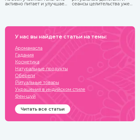
активно питает и улучшает
сеансы целительства уже
циркуляцию крови в
более пяти тысячи лет.
проблемных зонах, кожа
разглаживается, волосы
становятся блестящими и
сильными. Также оно
великолепно влияет на
настроение, бодрит и
У нас вы найдете статьи на темы:
наполняет жизненными
силами.
Аромамасла
Гадания
Косметика
Натуральные продукты
Обереги
Ритуальные товары
Украшения в индийском стиле
Фен-шуй
Читать все статьи