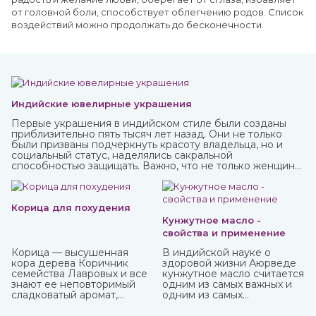
от головной боли, способствует облегчению родов. Список
воздействий можно продолжать до бесконечности.
Индийские ювелирные украшения
Первые украшения в индийском стиле были созданы
приблизительно пять тысяч лет назад. Они не только
были призваны подчеркнуть красоту владельца, но и
социальный статус, наделялись сакральной
способностью защищать. Важно, что не только женщины,
но и мужчины могли носить украшения, которые
предназначались для определенных жизненных
событий — взросление, свадьба, ритуалы. При этом
каждая вещь имеет свое значение и передается в
Корица для похудения
поколениях. Приобрести индийские ювелирные
Кунжутное масло -
украшения вы можете в интернет-магазине ИндоКитай с
свойства и применение
доставкой по всей стране.
Корица — высушенная
В индийской науке о
кора дерева Коричник
здоровой жизни Аюрведе
семейства Лавровых и все
кунжутное масло считается
знают ее неповторимый
одним из самых важных и
сладковатый аромат,
одним из самых
навевающий мысли о
распространенных. Его