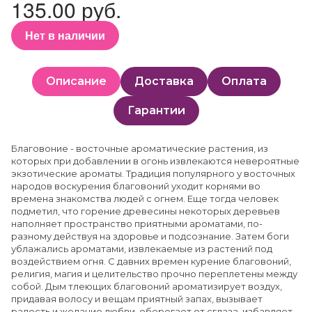
135.00 руб.
Нет в наличии
Описание
Доставка
Оплата
Гарантии
Благовоние - восточные ароматические растения, из
которых при добавлении в огонь извлекаются невероятные
экзотические ароматы. Традиция популярного у восточных
народов воскурения благовоний уходит корнями во
времена знакомства людей с огнем. Еще тогда человек
подметил, что горение древесины некоторых деревьев
наполняет пространство приятными ароматами, по-
разному действуя на здоровье и подсознание. Затем боги
ублажались ароматами, извлекаемые из растений под
воздействием огня. С давних времен курение благовоний,
религия, магия и целительство прочно переплетены между
собой. Дым тлеющих благовоний ароматизирует воздух,
придавая волосу и вещам приятный запах, вызывает
радость и желание любви, оберегает от сглаза, избавляет